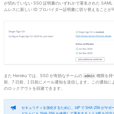
が切れていない SSO 証明書のいずれかで署名された SA
ムレスに新しい ID プロバイダー証明書に切り替えること
また Heroku では、SSO が有効なチームの
​ 権限を
admin
前、7 日前、1 日前にメール通知を送信します。この通知
のロックアウトを回避できます。
セキュリティを強化するために、IdP で SHA-256 が
どちらにも SHA-256 を使用して署名するよう IdP を