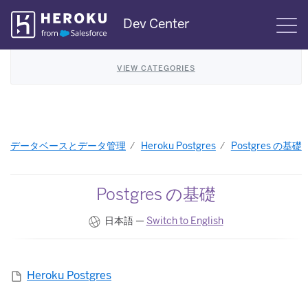
Skip
Dev Center
S
Navigation
VIEW CATEGORIES
データベースとデータ管理
Heroku Postgres
Postgres の基礎
Postgres の基礎
日本語 —
Switch to English
Heroku Postgres