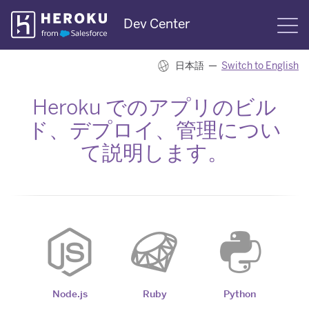
Skip
Dev Center
S
Navigation
日本語 —
Switch to English
Heroku でのアプリのビル
ド、デプロイ、管理につい
て説明します。
Node.js
Ruby
Python