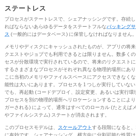
ステートレス
プロセスがステートレスで、シェアナッシングです。存続し
ればならないあらゆるデータをステートフルな
バッキングサ
ス
​ (一般的にはデータベース) に保管しなければなりません
メモリやディスクにキャッシュされたものが、アプリの将来
クエストやジョブでも利用できるとは限りません。数多くの
セスが分散環境で実行されているので、将来のリクエストに
するさまざまなプロセスがそれぞれ異なる物理的場所にあり
こに当初のメモリやファイルスペースにアクセスできなくな
能性は大いにあります。プロセスを 1 つしか実行していな
でも、再起動 (コードデプロイ、設定変更、あるいは実行環
プロセスを別の物理的場所へリロケーションすることにより
ガーされる) によって、通常はすべてのローカル (たとえば
やファイルシステム) ステートが消去されます。
このプロセスモデルは、
スケールアウト
​する段階になると
に有効です。シェアナッシング、横方向に分割可能な性質は