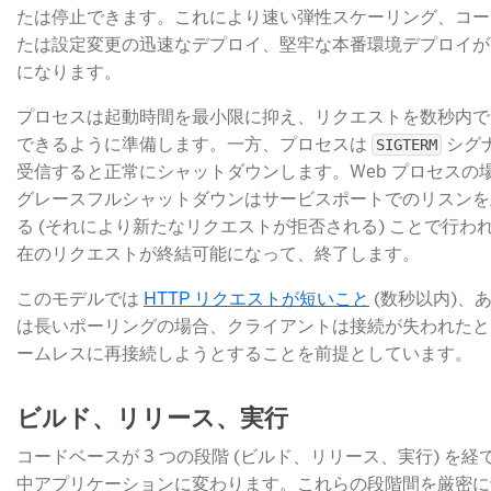
たは停止できます。これにより速い弾性スケーリング、コー
たは設定変更の迅速なデプロイ、堅牢な本番環境デプロイが
になります。
プロセスは起動時間を最小限に抑え、リクエストを数秒内で
できるように準備します。一方、プロセスは
​ シ
SIGTERM
受信すると正常にシャットダウンします。Web プロセスの
グレースフルシャットダウンはサービスポートでのリスンを
る (それにより新たなリクエストが拒否される) ことで行わ
在のリクエストが終結可能になって、終了します。
このモデルでは
HTTP リクエストが短いこと
​ (数秒以内)、
は長いポーリングの場合、クライアントは接続が失われたと
ームレスに再接続しようとすることを前提としています。
ビルド、リリース、実行
コードベースが 3 つの段階 (ビルド、リリース、実行) を経
中アプリケーションに変わります。これらの段階間を厳密に