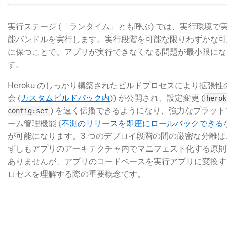
実行ステージ (「ランタイム」とも呼ぶ) では、実行環境で
能バンドルを実行します。実行段階を可能な限りわずかな可
に保つことで、アプリが実行できなくなる問題が最小限にな
す。
Heroku のしっかり構築されたビルドプロセスにより拡張性
会 (
カスタムビルドパック内
)​) が公開され、設定変更 (
herok
​) を速く伝播できるようになり、強力なプラット
config:set
ーム管理機能 (
不測のリリースを即座にロールバックできる
が可能になります。3 つのデプロイ段階の間の厳密な分離は
ずしもアプリのアーキテクチャ内でマニフェスト化する原則
ありませんが、アプリのコードベースを実行アプリに変換す
ロセスを理解する際の重要概念です。