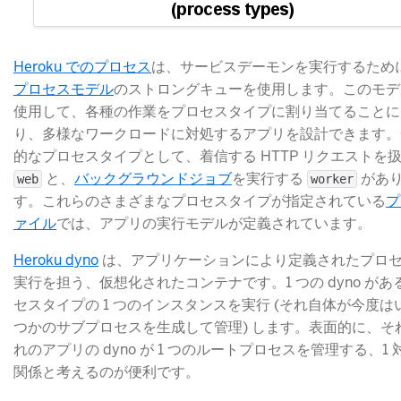
Heroku でのプロセス
​は、サービスデーモンを実行するため
プロセスモデル
​のストロングキューを使用します。このモ
使用して、各種の作業をプロセスタイプに割り当てることに
り、多様なワークロードに対処するアプリを設計できます。
的なプロセスタイプとして、着信する HTTP リクエストを
​ と、
バックグラウンドジョブ
​を実行する
​ があ
web
worker
す。これらのさまざまなプロセスタイプが指定されている
プ
ァイル
​では、アプリの実行モデルが定義されています。
Heroku dyno
​ は、アプリケーションにより定義されたプロ
実行を担う、仮想化されたコンテナです。1 つの dyno があ
セスタイプの 1 つのインスタンスを実行 (それ自体が今度は
つかのサブプロセスを生成して管理) します。表面的に、そ
れのアプリの dyno が 1 つのルートプロセスを管理する、1 対 
関係と考えるのが便利です。