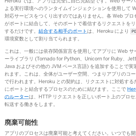
Heroku では、アプリは完全に自己完結型です。Web サー
よる実行環境へのランタイムインジェクションを使用して W
対応サービスをつくり出すのではありません。各 Web プロ
がポートに結合して、そのポートで着信するリクエストをリ
するだけです。
結合する相手のポート
​は、Heroku により
P
環境変数として割り当てられます。
これは、一般には依存関係宣言を使用してアプリに Web サ
ーライブラリ (Tornado for Python、Unicorn for Ruby、Jetty
Java およびその他の JVM ベース言語) を追加することで実
れます。これは、全体がユーザー空間、つまりアプリのコー
で行われます。Heroku との契約は、リクエストに対処する
にポートと結合するプロセスのために結びます。ここで
Her
のルーター
​は、HTTP リクエストを正しいポート上のプロ
転送する働きをします。
廃棄可能性
アプリのプロセスは廃棄可能と考えてください。いつでも開