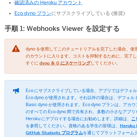
確認済みの Heroku アカウント
Eco dyno プラン
​にサブスクライブしている (推奨)
手順 1: Webhooks Viewer を設定する
dyno を使用してこのチュートリアルを完了した場合、使
のカウントに入ります。コストを抑制するために、完了し
すぐに
dyno を 0 にスケーリング
​してください。
Eco にサブスクライブしている場合、アプリではデフォ
Eco dyno が使用されます。それ以外の場合は、デフォル
Basic dyno が使用されます。Eco dyno プランは、アカ
のすべての Eco dyno 間で共有され、多数の小さなアプリ
Heroku にデプロイする場合にお勧めします。詳細は、
こ
を参照してください。資格のある学生の皆様は、
Heroku 
GitHub Students プログラム
​を通じてプラットフォーム