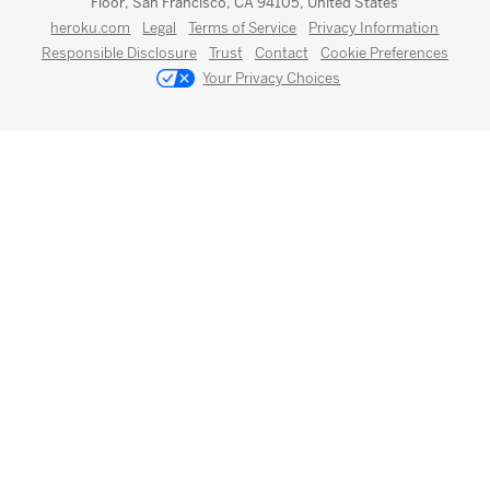
Floor, San Francisco, CA 94105, United States
heroku.com
Legal
Terms of Service
Privacy Information
Responsible Disclosure
Trust
Contact
Cookie Preferences
Your Privacy Choices