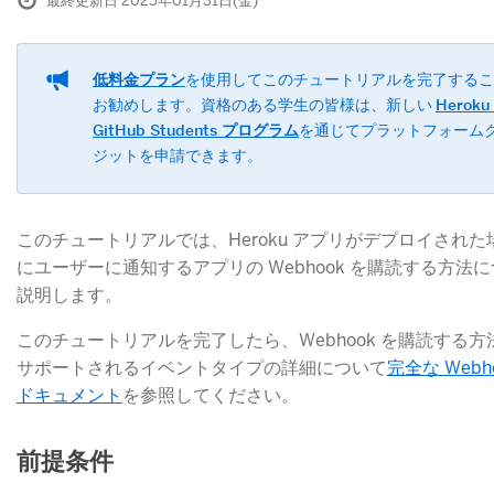
最終更新日 2025年01月31日(金)
低料金プラン
​を使用してこのチュートリアルを完了する
お勧めします。資格のある学生の皆様は、新しい
Heroku 
GitHub Students プログラム
​を通じてプラットフォーム
ジットを申請できます。
このチュートリアルでは、Heroku アプリがデプロイされた
にユーザーに通知するアプリの Webhook を購読する方法
説明します。
このチュートリアルを完了したら、Webhook を購読する方
サポートされるイベントタイプの詳細について
完全な Webh
ドキュメント
​を参照してください。
前提条件