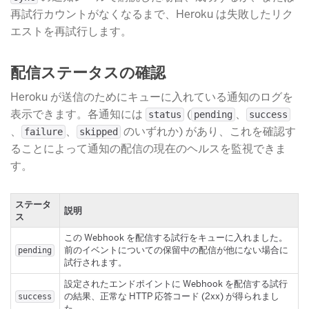
再試行カウントがなくなるまで、Heroku は失敗したリク
エストを再試行します。
配信ステータスの確認
Heroku が送信のためにキューに入れている通知のログを
表示できます。各通知には
​ (
​、
status
pending
success
、
​、
​ のいずれか) があり、これを確認す
failure
skipped
ることによって通知の配信の現在のヘルスを監視できま
す。
ステータ
説明
ス
この Webhook を配信する試行をキューに入れました。
前のイベントについての保留中の配信が他にない場合に
pending
試行されます。
設定されたエンドポイントに Webhook を配信する試行
の結果、正常な HTTP 応答コード (2xx) が得られまし
success
た。