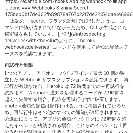
https://example.com/hooks Adding webhook to ⬢ app
… done === Webhooks Signing Secret
475beb0bf7de962fb89878a767c22f7de22154dae1e699
”` 上記の `–secret`​ フラグの説明で注記したように、コ
マンドに値が含まれていなかったため、CLI が生成された
秘密鍵を返しています。 [下記](#introspecting-
deliveries-with-the-cli)​のように、`heroku
webhooks:deliveries`​ コマンドを使用して通知の配信ステ
ータスを確認できます。
再試行と制限
1 つのアプリ、アドオン、パイプラインで最大 10 個の独
立した Webhook サブスクリプションを設定できます。 再
試行が有効な場合、Heroku は 72 時間までのみ再試行を
試みます。Webhook 通知を処理するコードが 72 時間を
超えて失敗する場合、配信を再試行せずに破棄します。
>note >通知の配信は順序付けるように考慮されているた
め、再試行中はその他のすべての通知が遅延されます。こ
の遅延によって、アプリの通知バックログに 72 時間を超
えたイベントが格納される場合、これらのイベントは 1 回
のみ配信が試行され、失敗すると再試行されません。バッ