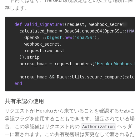
ード内ではなく、Heroku 環境設定などの安全な場所に保
存します。
def
valid_signature
?
(
request
,
 webhook_secret
)
    calculated_hmac 
=
 Base64
.
encode64
(
OpenSSL
::
HMAC
.
      OpenSSL
::
Digest
.
new
(
'sha256'
)
,
      webhook_secret
,
      request
.
raw_post

)
)
.
strip

    heroku_hmac 
=
 request
.
headers
[
'Heroku-Webhook-Hm
    heroku_hmac 
&&
 Rack
::
Utils
.
secure_compare
(
calcul
end
共有承認の使用
リクエストが Heroku から来ていることを確認するために
承認フラグを使用することもできます。設定されている場
合、この承認値はリクエスト内の
​ ヘッダ
Authorization
ーに渡されます。この共有秘密鍵は変更なしで渡されるた