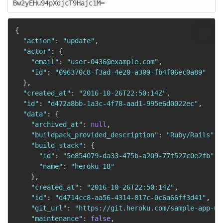
{
"action"
:
"update"
,
"actor"
:
{
"email"
:
"user-0436@example.com"
,
"id"
:
"096370c8-f3ad-4e20-a309-fb4f06ec0a89"
}
,
"created_at"
:
"2016-10-26T22:50:14Z"
,
"id"
:
"d472a8bb-1a3c-4f78-aad1-995e6d0022ec"
,
"data"
:
{
"archived_at"
:
null
,
"buildpack_provided_description"
:
"Ruby/Rails"
,
"build_stack"
:
{
"id"
:
"5e854079-da33-475b-a209-77f527c0e2fb"
,
"name"
:
"heroku-18"
}
,
"created_at"
:
"2016-10-26T22:50:14Z"
,
"id"
:
"d4714cc8-aa56-4314-817c-0c6a66ff3d41"
,
"git_url"
:
"https://git.heroku.com/sample-app-03
"maintenance"
:
false
,