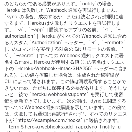
のどちらかである必要があります。`notify`​の場合、
Heroku は失敗した Webhook 通知を再試行しません。
`sync`​の場合、成功するか、または決定された制限に達
するまで、Heroku は失敗したリクエストを再試行しま
す。 `-a`​、`–app`​ | 購読するアプリの名前。 `-t`​、`–
authorization`​ | Heroku がすべての Webhook 通知に含め
るカスタム `Authorization`​ ヘッダー。 `-r`​、`–remote`​
| このコマンドを実行する対象の Git リモートの名前。 `-
s`​、`–secret`​ | すべての Webhook 通知リクエストに署
名するために Heroku が使用する値 (この署名はリクエス
トの `Heroku-Webhook-Hmac-SHA256`​ ヘッダーに含ま
れる)。この値を省略した場合は、生成された秘密鍵が
CLI によって返されます。この値は再度取得することがで
きないため、ただちに保存する必要があります。そうしな
いと、後で `heroku webhooks:update`​ を実行して秘密
鍵を更新できてしまいます。 次の例は、dyno に関連する
すべての Webhook 通知の購読を示しています。この例で
は、失敗しても通知は再試行*されず*​、すべてのリクエス
トが `https://example.com/hooks`​ に送信されます。
“`term $ heroku webhooks:add -i api:dyno -l notify -u