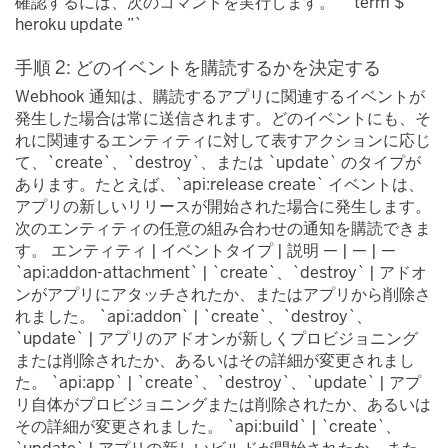
確認するには、次のコマンドを実行します。 “`term $
heroku update ”`
手順 2: どのイベントを購読するかを決定する
Webhook 通知は、購読するアプリに関連するイベントが
発生した場合は常に送信されます。どのイベントにも、そ
れに関連するエンティティに対して表すアクションに応じ
て、`create`​、`destroy`​、または `update`​ のタイプが
あります。たとえば、`api:release create`​ イベントは、
アプリの新しいリリースが開始された場合に発生します。
次のエンティティの任意の組み合わせの通知を購読できま
す。 エンティティ | イベントタイプ | 説明 — | — | —
`api:addon-attachment`​ | `create`​、`destroy`​ | アドオ
ンがアプリにアタッチされたか、またはアプリから削除さ
れました。 `api:addon`​ | `create`​、`destroy`​、
`update`​ | アプリのアドオンが新しくプロビジョニング
または削除されたか、あるいはその詳細が変更されまし
た。 `api:app`​ | `create`​、`destroy`​、`update`​ | アプ
リ自体がプロビジョニングまたは削除されたか、あるいは
その詳細が変更されました。 `api:build`​ | `create`​、