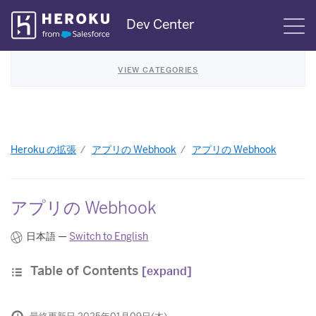
Skip
Dev Center
S
Navigation
VIEW CATEGORIES
Heroku の拡張
アプリの Webhook
アプリの Webhook
アプリの Webhook
日本語 —
Switch to English
Table of Contents
[expand]