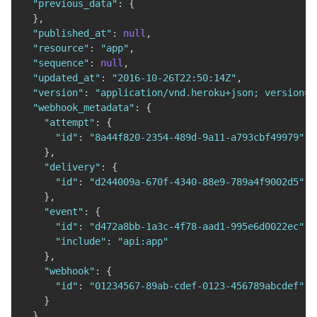
"previous_data"
:
{
}
,
"published_at"
:
null
,
"resource"
:
"app"
,
"sequence"
:
null
,
"updated_at"
:
"2016-10-26T22:50:14Z"
,
"version"
:
"application/vnd.heroku+json; version=3
"webhook_metadata"
:
{
"attempt"
:
{
"id"
:
"8a44f820-2354-489d-9a11-a793cbf49979"
}
,
"delivery"
:
{
"id"
:
"d244009a-670f-4340-88e9-789a4f9002d5"
}
,
"event"
:
{
"id"
:
"d472a8bb-1a3c-4f78-aad1-995e6d0022ec"
,
"include"
:
"api:app"
}
,
"webhook"
:
{
"id"
:
"01234567-89ab-cdef-0123-456789abcdef"
}
}