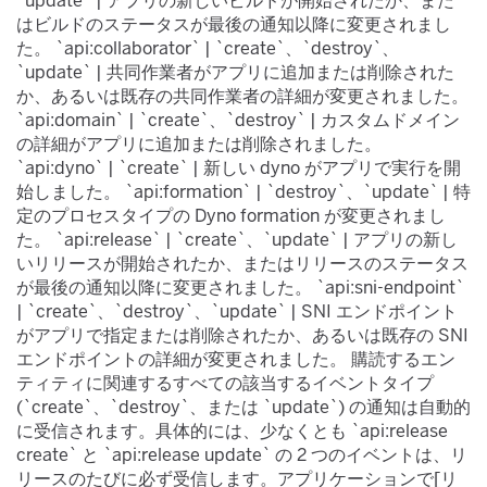
`update`​ | アプリの新しいビルドが開始されたか、また
はビルドのステータスが最後の通知以降に変更されまし
た。 `api:collaborator`​ | `create`​、`destroy`​、
`update`​ | 共同作業者がアプリに追加または削除された
か、あるいは既存の共同作業者の詳細が変更されました。
`api:domain`​ | `create`​、`destroy`​ | カスタムドメイン
の詳細がアプリに追加または削除されました。
`api:dyno`​ | `create`​ | 新しい dyno がアプリで実行を開
始しました。 `api:formation`​ | `destroy`​、`update`​ | 特
定のプロセスタイプの Dyno formation が変更されまし
た。 `api:release`​ | `create`​、`update`​ | アプリの新し
いリリースが開始されたか、またはリリースのステータス
が最後の通知以降に変更されました。 `api:sni-endpoint`​
| `create`​、`destroy`​、`update`​ | SNI エンドポイント
がアプリで指定または削除されたか、あるいは既存の SNI
エンドポイントの詳細が変更されました。 購読するエン
ティティに関連するすべての該当するイベントタイプ
(`create`​、`destroy`​、または `update`​) の通知は自動的
に受信されます。具体的には、少なくとも `api:release
create`​ と `api:release update`​ の 2 つのイベントは、リ
リースのたびに必ず受信します。アプリケーションで[リ