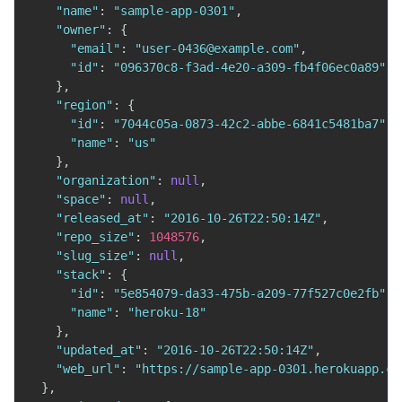
"name"
:
"sample-app-0301"
,
"owner"
:
{
"email"
:
"user-0436@example.com"
,
"id"
:
"096370c8-f3ad-4e20-a309-fb4f06ec0a89"
}
,
"region"
:
{
"id"
:
"7044c05a-0873-42c2-abbe-6841c5481ba7"
,
"name"
:
"us"
}
,
"organization"
:
null
,
"space"
:
null
,
"released_at"
:
"2016-10-26T22:50:14Z"
,
"repo_size"
:
1048576
,
"slug_size"
:
null
,
"stack"
:
{
"id"
:
"5e854079-da33-475b-a209-77f527c0e2fb"
,
"name"
:
"heroku-18"
}
,
"updated_at"
:
"2016-10-26T22:50:14Z"
,
"web_url"
:
"https://sample-app-0301.herokuapp.co
}
,