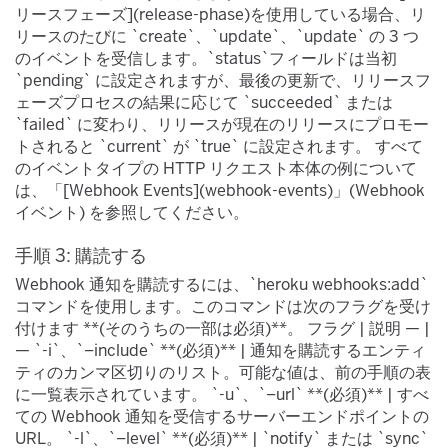
リースフェーズ](release-phase)​を使用している場合、リ
リースのたびに `create`​、`update`​、`update`​ の 3 つ
のイベントを受信します。`status`​フィールドは当初
`pending`​ に設定されますが、最後の更新で、リリースフ
ェーズプロセスの結果に応じて `succeeded`​ または
`failed`​ に変わり、リリースが現在のリリースにプロモー
トされると `current`​ が `true`​ に設定されます。 すべて
のイベントタイプの HTTP リクエスト本体の例について
は、「[Webhook Events](webhook-events)​」(Webhook
イベント) を参照してください。
手順 3: 購読する
Webhook 通知を購読するには、`heroku webhooks:add`​
コマンドを使用します。このコマンドは次のフラグを受け
付けます **(そのうちの一部は必須)**​。 フラグ | 説明 — |
— `-i`​、`–include`​ **(必須)**​ | 通知を購読するエンティ
ティのカンマ区切りのリスト。可能な値は、前の手順の表
に一覧表示されています。 `-u`​、`–url`​ **(必須)**​ | すべ
ての Webhook 通知を受信するサーバーエンドポイントの
URL。 `-l`​、`–level`​ **(必須)**​ | `notify`​ または `sync`​