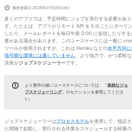
最終更新日 2025年07月16日(水)
多くのアプリでは、予定時間にジョブを実行する必要があり
す。たとえば、アプリがリモート API を 5 分ごとにポーリ
したり、メールレポートを毎日午前 0:00 に送信したりする
要がある場合があります。このユースケースには一般に cro
ツールが使用されますが、これは Heroku などの
水平方向に
張可能な環境には適していません
​。より強力で、かつ柔軟
決策が
ジョブスケジューラー
​です。
より要件の緩いユースケースについては、「
単純なジョ
ブスケジューリング
​」のセクションを参照してくださ
い。
ジョブスケジューラーは
プロセスモデル
​を使用して、指定
た間隔で起動し、実行される作業をスケジュールする軽量の