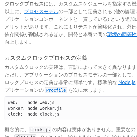
クロックプロセス
​には、カスタムスケジュールを指定する機
以上に、
プロセスモデル
​の一部として定義される (他の論理
プリケーションコンポーネントと一貫している) という追加
メリットがあります。これによりテストが簡略化され、外部
依存関係が削減されるほか、開発と本番の間の
環境の同等性
向上します。
カスタムクロックプロセスの定義
カスタムクロックの実装は、言語によって大きく異なります
ただし、アプリケーションのプロセスモデルの一部として、
ロックプロセスの定義は非常に簡単です。標準的な
Node.js
プリケーションの
を次に示します。
Procfile
web:    node web.js

worker: node worker.js

概念的に、
​ の内容は実体がありません。重要なの
clock.js