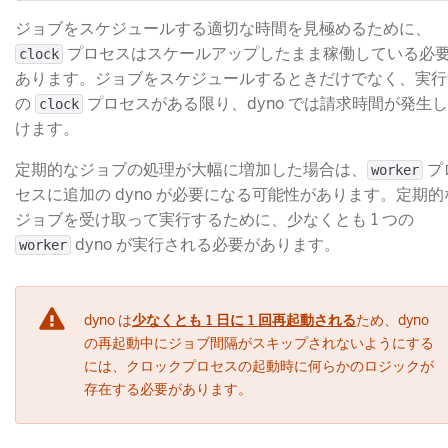
ジョブをスケジュールする適切な時間を見極めるために、
​ プロセスはスケールアップしたまま稼働している必
clock
あります。ジョブをスケジュールするときだけでなく、実行
の
​ プロセスがある限り、dyno では請求時間が発生
clock
けます。
定期的なジョブの処理が大幅に増加した場合は、
​ 
worker
セスに追加の dyno が必要になる可能性があります。定期的
ジョブを受け取って実行するために、少なくとも 1 つの
​ dyno が実行される必要があります。
worker
dyno は
少なくとも 1 日に 1 回再起動される
​ため、dyno
の再起動中にジョブ間隔がスキップされないようにする
には、クロックプロセスの起動時に何らかのロジックが
存在する必要があります。