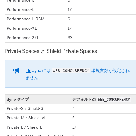
​Performance-M
​5
​Performance-L
​17
​Performance-L-RAM
​9
​Performance-XL
​17
​Performance-2XL
​33
Private Spaces と Shield Private Spaces
Fir
​ dyno には
​ 環境変数が設定され
WEB_CONCURRENCY
ません。
​dyno タイプ
​デフォルトの
​WEB_CONCURRENCY
​Private-S / Shield-S
​4
​Private-M / Shield-M
​5
​Private-L / Shield-L
​17