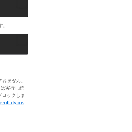
す。
されません
​。
 は実行し続
をブロックしま
e-off dynos