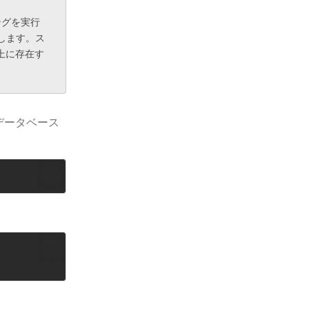
ングを実行
します。ス
ス上に存在す
データベース
。