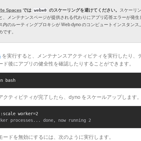
ate Spaces
では
のスケーリングを避けてください。
​スケーリ
web=0
と、メンテナンスページが提供される代わりにアプリ応答エラーが発生
ス内のルーティングプロキシが Web dyno のコンピュートインスタン
めです。
s
​ を実行すると、メンテナンスアクティビティを実行したり、
ード後にアプリの健全性を確認したりすることができます。
un bash
アクティビティが完了したら、dyno をスケールアップします
s:scale worker=2
モードを無効にするには、次のように実行します。