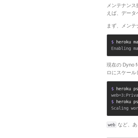
メンテナンス操
えば、データ
まず、メンテ
$ 
heroku m
現在の Dyno
ロにスケール
$ 
heroku p
$ 
heroku p
​ など
web