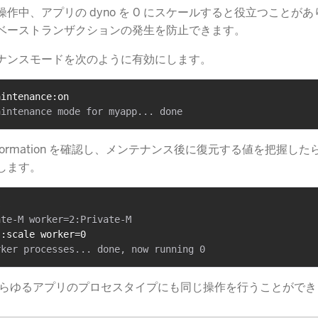
作中、アプリの dyno を 0 にスケールすると役立つことが
ベーストランザクションの発生を防止できます。
ナンスモードを次のように有効にします。
aintenance:on
 formation を確認し、メンテナンス後に復元する値を把握したら
します。
s
s:scale worker=0
、あらゆるアプリのプロセスタイプにも同じ操作を行うことがで