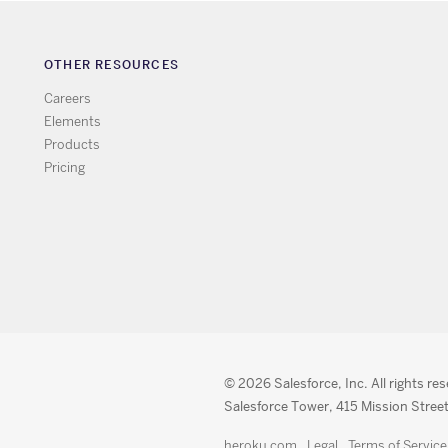
OTHER RESOURCES
Careers
Elements
Products
Pricing
© 2026 Salesforce, Inc. All rights re
Salesforce Tower, 415 Mission Street
heroku.com
Legal
Terms of Service