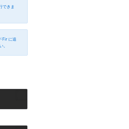
行できま
ir に追
さい。