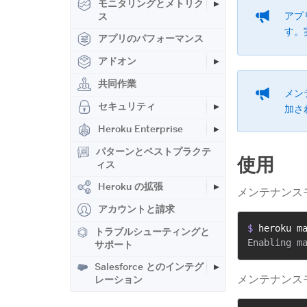
モニタリングとメトリク
アプ
ス
す。
アプリのパフォーマンス
アドオン
共同作業
メン
セキュリティ
加さ
Heroku Enterprise
パターンとベストプラクテ
使用
ィス
Heroku の拡張
メンテナンス
アカウントと請求
$ 
heroku m
トラブルシューティングと
サポート
Salesforce とのインテグ
メンテナンス
レーション