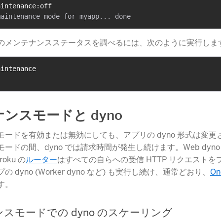
aintenance:off
のメンテナンスステータスを調べるには、次のように実行しま
aintenance
ンスモードと dyno
ードを有効または無効にしても、アプリの dyno 形式は変更​
ードの間、dyno では請求時間が発生し続けます。Web dyno
oku の
ルーター
​はすべての自らへの受信 HTTP リクエスト
 dyno (Worker dyno など) も実行し続け、通常どおり、
On
す。
スモードでの dyno のスケーリング