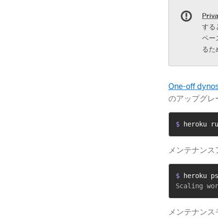
Priv
する
ペー
るた
One-off dyno
のアップグレ
$ 
heroku r
メンテナンス
$ 
heroku p
メンテナンス