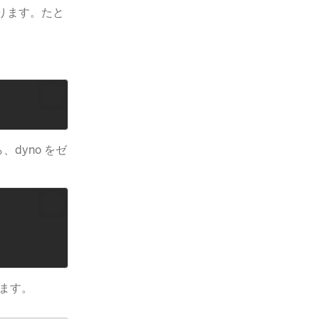
あります。たと
、dyno をゼ
きます。