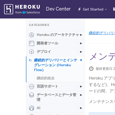
Skip
Dev Center
Get Started
Navigation
CATEGORIES
継続的デリバリーと
Heroku のアーキテクチャ
開発者ツール
デプロイ
メン
継続的デリバリーとインテ
グレーション (Heroku
最終更新日 2
Flow)
Heroku 
継続的統合
するなど)、H
言語サポート
ードの間、ア
データベースとデータ管
理
メンテナンス
AI