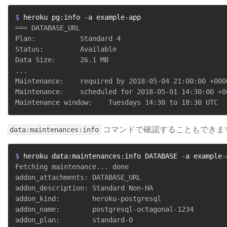
$ 
heroku pg:info -a example-app
=== DATABASE_URL

Plan:           Standard 4

Status:         Available

Data Size:      26.1 MB

...

Maintenance:    required by 2018-05-04 21:00:00 +0000
Maintenance:    scheduled for 2018-05-01 14:30:00 +0
​ コマンドで確認することもできま
data:maintenances:info
$ 
heroku data:maintenances:info DATABASE -a example-
Fetching maintenance... done

addon_attachments: DATABASE_URL

addon_description: Standard Non-HA

addon_kind:        heroku-postgresql

addon_name:        postgresql-octagonal-1234

addon_plan:        standard-0
