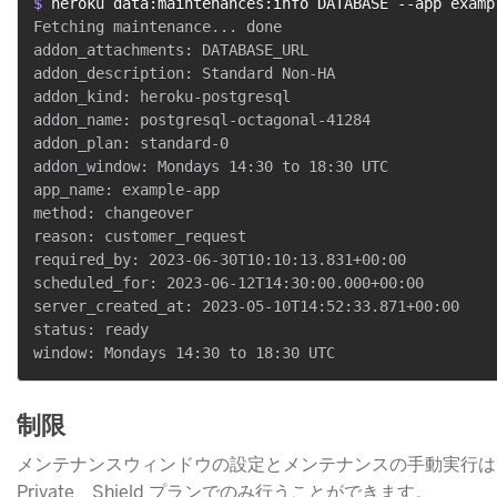
$ 
heroku data:maintenances:info DATABASE --app examp
Fetching maintenance... done

addon_attachments: DATABASE_URL

addon_description: Standard Non-HA

addon_kind: heroku-postgresql

addon_name: postgresql-octagonal-41284

addon_plan: standard-0

addon_window: Mondays 14:30 to 18:30 UTC

app_name: example-app

method: changeover

reason: customer_request

required_by: 2023-06-30T10:10:13.831+00:00

scheduled_for: 2023-06-12T14:30:00.000+00:00

server_created_at: 2023-05-10T14:52:33.871+00:00

status: ready

制限
メンテナンスウィンドウの設定とメンテナンスの手動実行は、Sta
Private、Shield プランでのみ行うことができます。