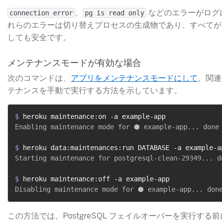
​、
​ などのエラーがロ
connection error
pg is read only
れらのエラーは切り替えプロセスの生成物であり、すべてが
しても安全です。
メンテナンスモードが有効な場合
次のコマンドは、
アプリをメンテナンスモードにして
​、関
テナンスを手動で実行する方法を示しています。
$ 
heroku maintenance:on -a example-app
Enabling maintenance mode for ⬢ example-app... done

$ 
heroku data:maintenances:run DATABASE -a example-a
Starting maintenance for postgresql-clean-29349... do
$ 
heroku maintenance:off -a example-app
この方法では、PostgreSQL フェイルオーバーを実行す