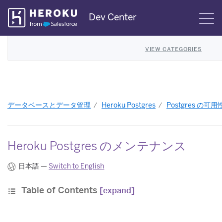
Skip
Dev Center
S
Navigation
VIEW CATEGORIES
データベースとデータ管理
Heroku Postgres
Postgres の可用
Heroku Postgres のメンテナンス
日本語 —
Switch to English
Table of Contents
[expand]