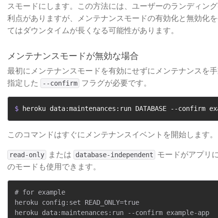
スモードにします。この方法には、ユーザーのランディング
利点がありますが、メンテナンスモードの有効化と無効化を
てはダウンタイムが長くなる可能性があります。
メンテナンスモードが無効な場合
最初にメンテナンスモードを有効にせずにメンテナンスを手
指定した
​ フラグが必要です。
--confirm
$ 
heroku data:maintenances:run DATABASE --confirm ex
このコマンドはすぐにメンテナンスイベントを開始します。
​ または
​ モードがアプ
read-only
database-independent
のモードも使用できます。
# for example

heroku config:set READ_ONLY=true

heroku data:maintenances:run --confirm example-app
