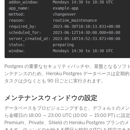
addon_window:      Mondays 14:30 to 18:30 UTC

app_name:          example-app

method:            changeover

reason:            routine_maintenance

required_by:       2023-06-30T10:10:13.831+00:00

scheduled_for:     2023-06-12T14:30:00.000+00:00

server_created_at: 2023-05-10T14:52:33.871+00:00

status:            preparing

Postgres の重要なセキュリティパッチや、基盤となるソ
ンテナンスのため、Heroku Postgres データベースは
タスクは少なくとも 90 日ごとに実行されます。
メンテナンスウィンドウの設定
データベースをプロビジョニングすると、デフォルトのメン
ら金曜日の 18:00 ～ 23:00 UTC (10:00 ～ 15:00 PT) 
Premium、Private、Shield の Heroku Postgre
きます。ウィンドウが始まる曜日と時刻 (UTC) を指定でき