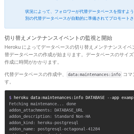
状況によって、フォロワーが代替データベースを指すよう
別の代替データベースが自動的に準備されてプロモートさ
切り替えメンテナンスイベントの監視と開始
Heroku によってデータベースの切り替えメンテナンスイ
替データベースの作成が始まります。データベースのサイズ
作成に時間がかかります。
代替データベースの作成中、
​ 
data:maintenances:info
す。
$ 
heroku data:maintenances:info DATABASE --app examp
Fetching maintenance... done

addon_attachments: DATABASE_URL

addon_description: Standard Non-HA

addon_kind: heroku-postgresql

addon_name: postgresql-octagonal-41284
