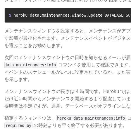
$ 
heroku data:maintenances:window:update DATABASE Su
メンテナンスウィンドウを設定すると、メンテナンスがアプ
す影響が最小化されます。メンテナンスイベントがビジネス
を選ぶことをお勧めします。
次回のメンテナンスウィンドウの日時を知らせるメールが
​ コマンドを使用して確認できま
data:maintenances:info
イベントのスケジュールがいつに設定されているか、また実
を示します。
メンテナンスウィンドウの長さは 4 時間です。Heroku 
だけ近い時間からメンテナンスを開始するよう配慮していま
要時間は不定ですが、通常、データベースがオフラインになるのは
指定するウィンドウは、
​
heroku data:maintenances:info
​ の時刻よりも早く終了する必要があります。
required by