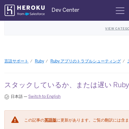
Skip
Dev Center
S
Navigation
VIEW CATEG
言語サポート
Ruby
Ruby アプリのトラブルシューティング
スタックしているか、または遅い Rub
日本語 —
Switch to English
この記事の
英語版
に更新があります。ご覧の翻訳には含ま