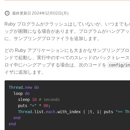
最終更新日 2024年12月02日(月)
Ruby プログラムがクラッシュはしていないが、いつまで
ッグが困難になる場合があります。プログラムがハングアッ
に、サンプリングプロファイラを追加します。
どの Ruby アプリケーションにも大まかなサンプリング
ンドで起動し、実行中のすべてのスレッドのバックトレース
ロイ中にハングアップする場合は、次のコードを
config/in
イザに追加します。
Thread
.
new
do
  loop 
do
    sleep 
10
# seconds
    puts 
"="
*
80
;
Thread
.
list
.
each
.
with_index 
{
|
t
,
 i
|
 puts 
"== Th
end
end