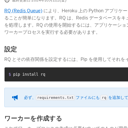
最終更新日 2024年10月11日(金)
RQ (Redis Queue)
​ により、Heroku 上の Python アプリ
ることが簡単になります。RQ は、Redis データベース
を処理します。RQ の使用を開始するには、アプリケーシ
ワーカープロセスを実行する必要があります。
設定
RQ とその依存関係を設定するには、Pip を使用してそれ
$ 
pip install rq
必ず、
​ ファイルにも
​ を追加し
requirements.txt
rq
ワーカーを作成する