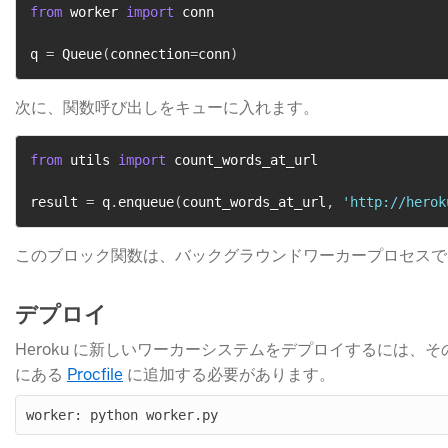
from
 worker 
import
 conn

q 
=
 Queue
(
connection
=
conn
)
次に、関数呼び出しをキューに入れます。
from
 utils 
import
 count_words_at_url

result 
=
 q
.
enqueue
(
count_words_at_url
,
'http://herok
このブロック関数は、バックグラウンドワーカープロセスで
デプロイ
Heroku に新しいワーカーシステムをデプロイするには、
にある
Procfile
​ に追加する必要があります。