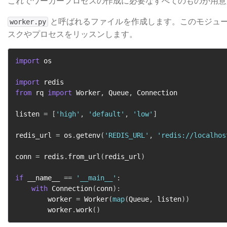
これでワーカープロセスの作成に必要なすべてのものが用意
​ と呼ばれるファイルを作成します。このモジ
worker.py
スクやプロセスをリッスンします。
import
 os

import
from
 rq 
import
 Worker
,
 Queue
,
 Connection

listen 
=
[
'high'
,
'default'
,
'low'
]
redis_url 
=
 os
.
getenv
(
'REDIS_URL'
,
'redis://localhos
conn 
=
 redis
.
from_url
(
redis_url
)
if
 __name__ 
==
'__main__'
:
with
 Connection
(
conn
)
:
        worker 
=
 Worker
(
map
(
Queue
,
 listen
)
)
        worker
.
work
(
)