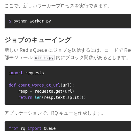
ここで、新しいワーカープロセスを実行できます。
$ 
python worker.py
ジョブのキューイング
新しい Redis Queue にジョブを送信するには、コードで 
部モジュール
​ 内にブロック関数があるとします。
utils.py
import
 requests

def
count_words_at_url
(
url
)
:
    resp 
=
 requests
.
get
(
url
)
return
len
(
resp
.
text
.
split
(
)
)
アプリケーションで、RQ キューを作成します。
from
 rq 
import