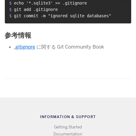
$ 
echo '*.sqlite3' >> .gitignore
$ 
git add .gitignore
$ 
git commit -m "ignored sqlite databases"
参考情報
.gitignore
​ に関する Git Community Book
INFORMATION & SUPPORT
Getting Started
Documentation