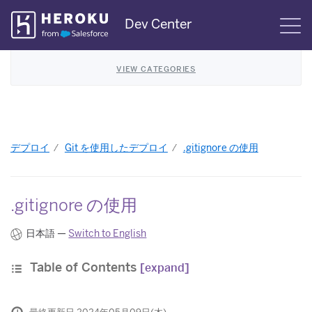
Skip
Dev Center
S
Navigation
VIEW CATEGORIES
デプロイ
Git を使用したデプロイ
.gitignore の使用
.gitignore の使用
日本語 —
Switch to English
Table of Contents
[expand]