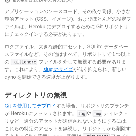
最終更新日 2024年05月09日(木)
アプリケーションのソースコード、その依存関係、小さな
静的アセット (CSS、イメージ)、およびほとんどの設定フ
ァイルは、Heroku にデプロイするために Git リポジトリ
にチェックインする必要があります。
ログファイル、大きな静的アセット、SQLite データベー
スファイルなど、その他はすべて、リポジトリで 1 つ以上
の
​ ファイルを介して無視する必要がありま
.gitignore
す。これにより、
slug のサイズ
​が低く抑えられ、新しい
dyno を開始できる速度が上がります。
ディレクトリの無視
Git を使用してデプロイ
​する場合、リポジトリのブランチ
が Heroku にプッシュされます。
​や
​ ディレクト
log
tmp
リなど、過分のアセットが送信されないようにするには、
これらの特定のアセットを無視し、リポジトリから削除す