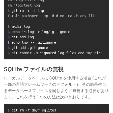
$ 
git rm -r -f tmp
fatal: pathspec 'tmp' did not match any files

$ 
mkdir log
$ 
echo '*.log' > log/.gitignore
$ 
git add log
$ 
echo tmp >> .gitignore
$ 
git add .gitignore
$ 
git commit -m "ignored log files and tmp dir"
SQLite ファイルの無視
ローカルデータベースに SQLite を使用する場合 (これが
一部の言語フレームワークのデフォルト)、その結果生じ
るデータベースファイルを同じように無視する必要があり
ます。これを行う 1 つの方法は次のとおりです。
$ 
git rm -f db/*.sqlite3