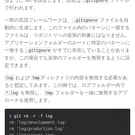
るように Git を設定します。設定は
​ ファイル
.gitignore
で行われます。
一部の言語フレームワークは、
​ ファイルを自
.gitignore
動的に生成します。このファイル内のパターンに一致する
ファイルは、リポジトリへの追加の対象にはなりません。
アプリケーションフォルダーのルートに特定のパターンに
一致する
​ がすでに存在していることがありま
.gitignore
すが、この場合でも追加のフォルダーを無視するように設
定できます。
​ および
​ ディレクトリの内容を無視する必要があ
log
tmp
ると想定してみます。この例では、ログフォルダー内で
​ を無視し、
​ フォルダーを一緒に無視するアプ
*.log
tmp
ローチを使用します。
$ 
git rm -r -f log
rm 'log/development.log'

rm 'log/production.log'

rm 'log/server.log'
