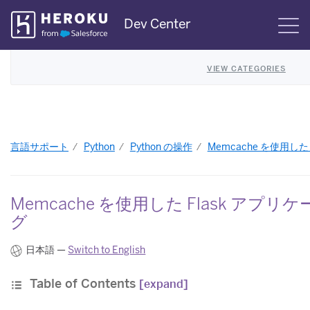
Skip
Dev Center
S
Navigation
VIEW CATEGORIES
言語サポート
Python
Python の操作
Memcache を使用し
Memcache を使用した Flask ア
グ
日本語 —
Switch to English
Table of Contents
[expand]