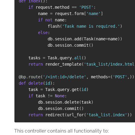
def
index
(
)
:
if
 request
.
method 
==
'POST'
:
        name 
=
 request
.
form
[
'name'
]
if
not
 name
:
            flash
(
'Task name is required.'
)
else
:
            db
.
session
.
add
(
Task
(
name
=
name
)
)
            db
.
session
.
commit
(
)
    tasks 
=
 Task
.
query
.
all
(
)
return
 render_template
(
'task_list/index.html
@bp
.
route
(
'/<int:id>/delete'
,
 methods
=
(
'POST'
,
)
)
def
delete
(
id
)
:
    task 
=
 Task
.
query
.
get
(
id
)
if
 task 
!=
None
:
        db
.
session
.
delete
(
task
)
        db
.
session
.
commit
(
)
return
 redirect
(
url_for
(
'task_list.index'
)
)
This controller contains all functionality to: