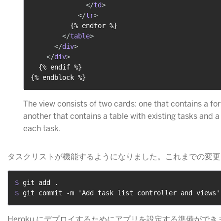
</
td
>
</
tr
>
          {% endfor %}

</
table
>
</
div
>
</
div
>
  {% endif %}

The view consists of two cards: one that contains a fo
another that contains a table with existing tasks and 
each task.
タスクリストが機能するようになりました。これまでの変更
$ 
git add .
$ 
git commit -m 'Add task list controller and views'
Heroku にデプロイするためにアプリを設定する準備ができ