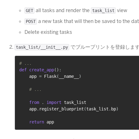
all tasks and render the
view
GET
task_list
a new task that will then be saved to the d
POST
Delete existing tasks
​ でブループリントを登録しま
task_list/__init__.py
# ...
def
create_app
(
)
:
    app 
=
 Flask
(
__name__
)
# ...
from
.
import
 task_list

    app
.
register_blueprint
(
task_list
.
bp
)
return