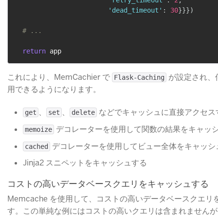
'retry_timeout'
:
2
,
'dead_timeout'
:
30
}
}
}
)
# ...
return
これにより、MemCachier で
​ が設定され、
Flask-Caching
用できるようになります。
​、
​、
​ などでキャッシュに直接アクセス
get
set
delete
​ デコレーターを使用して関数の結果をキャッ
memoize
​ デコレーターを使用してビュー全体をキャッシ
cached
Jinja2 スニペットをキャッシュする
コストの高いデータベースクエリをキャッシュする
Memcache を使用して、コストの高いデータベースクエ
す。この単純な例にはコストの高いクエリは含まれませんが