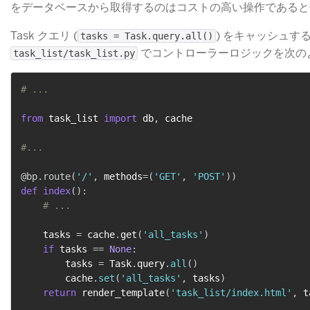
をデータベースから取得するのはコストの高い操作であると
Task クエリ (
​) をキャッシュす
tasks = Task.query.all()
​ でコントローラーロジックを次
task_list/task_list.py
# ...
from
 task_list 
import
 db
,
 cache

#...
@bp
.
route
(
'/'
,
 methods
=
(
'GET'
,
'POST'
)
)
def
index
(
)
:
# ...
    tasks 
=
 cache
.
get
(
'all_tasks'
)
if
 tasks 
==
None
:
        tasks 
=
 Task
.
query
.
all
(
)
        cache
.
set
(
'all_tasks'
,
 tasks
)
return
 render_template
(
'task_list/index.html'
,
 t