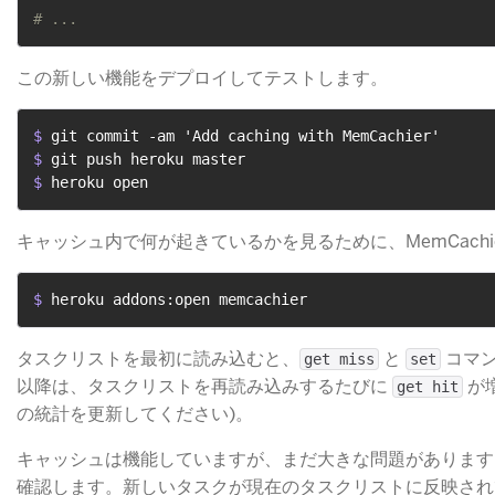
# ...
この新しい機能をデプロイしてテストします。
$ 
git commit -am 'Add caching with MemCachier'
$ 
git push heroku master
$ 
heroku open
キャッシュ内で何が起きているかを見るために、MemCachi
$ 
heroku addons:open memcachier
タスクリストを最初に読み込むと、
​ と
​ コ
get miss
set
以降は、タスクリストを再読み込みするたびに
​ 
get hit
の統計を更新してください)。
キャッシュは機能していますが、まだ大きな問題があります
確認します。新しいタスクが現在のタスクリストに反映され