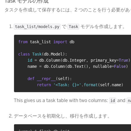
Task モデルの作成
タスクを作成して保存するには、2 つのことを行う必要があ
​ で
​ モデルを作成します。
task_list/models.py
Task
from
 task_list 
import
 db

class
Task
(
db
.
Model
)
:
id
=
 db
.
Column
(
db
.
Integer
,
 primary_key
=
True
)
    name 
=
 db
.
Column
(
db
.
Text
(
)
,
 nullable
=
False
)
def
__repr__
(
self
)
:
return
'<Task: {}>'
.
format
(
self
.
name
)
This gives us a task table with two columns:
and
id
n
データベースを初期化し、移行を作成します。