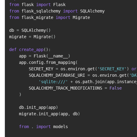
from
 flask 
import
from
 flask_sqlalchemy 
import
from
 flask_migrate 
import
 Migrate

db 
=
 SQLAlchemy
(
)
migrate 
=
 Migrate
(
)
def
create_app
(
)
:
    app 
=
 Flask
(
__name__
)
    app
.
config
.
from_mapping
(
        SECRET_KEY 
=
 os
.
environ
.
get
(
'SECRET_KEY'
)
or
        SQLALCHEMY_DATABASE_URI 
=
 os
.
environ
.
get
(
'DA
'sqlite:///'
+
 os
.
path
.
join
(
app
.
instance
        SQLALCHEMY_TRACK_MODIFICATIONS 
=
False
)
    db
.
init_app
(
app
)
    migrate
.
init_app
(
app
,
 db
)
from
.
import
 models
