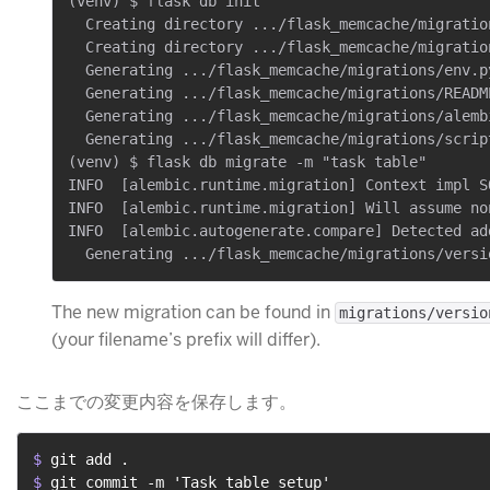
(venv) $ flask db init

  Creating directory .../flask_memcache/migration
  Creating directory .../flask_memcache/migratio
  Generating .../flask_memcache/migrations/env.py
  Generating .../flask_memcache/migrations/README
  Generating .../flask_memcache/migrations/alembi
  Generating .../flask_memcache/migrations/scrip
(venv) $ flask db migrate -m "task table"

INFO  [alembic.runtime.migration] Context impl SQ
INFO  [alembic.runtime.migration] Will assume no
INFO  [alembic.autogenerate.compare] Detected add
The new migration can be found in
migrations/versio
(your filename’s prefix will differ).
ここまでの変更内容を保存します。
$ 
git add .
$ 
git commit -m 'Task table setup'