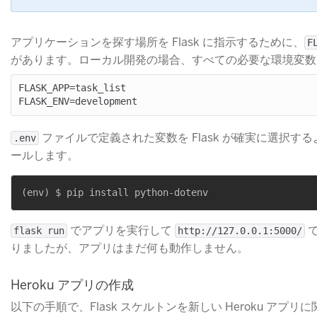
アプリケーションを探す場所を Flask に指示するために、
F
があります。ローカル開発の場合、すべての必要な環境変
FLASK_APP=task_list

​ ファイルで定義された変数を Flask が確実に選択す
.env
ールします。
​ でアプリを実行して
​
flask run
http://127.0.0.1:5000/
りましたが、アプリはまだ何も動作しません。
Heroku アプリの作成
以下の手順で、Flask スケルトンを新しい Heroku アプリ