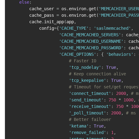
else
:
        cache_user 
=
 os
.
environ
.
get
(
'MEMCACHIER_USER
        cache_pass 
=
 os
.
environ
.
get
(
'MEMCACHIER_PASS
        cache
.
init_app
(
app
,
            config
=
{
'CACHE_TYPE'
:
'saslmemcached'
,
'CACHE_MEMCACHED_SERVERS'
:
 cache
'CACHE_MEMCACHED_USERNAME'
:
 cach
'CACHE_MEMCACHED_PASSWORD'
:
 cach
'CACHE_OPTIONS'
:
{
'behaviors'
:
# Faster IO
'tcp_nodelay'
:
True
,
# Keep connection alive
'tcp_keepalive'
:
True
,
# Timeout for set/get reques
'connect_timeout'
:
2000
,
# m
'send_timeout'
:
750
*
1000
,
'receive_timeout'
:
750
*
100
'_poll_timeout'
:
2000
,
# ms
# Better failover
'ketama'
:
True
,
'remove_failed'
:
1
,