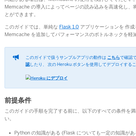
Memcache の導入によってページの読み込みを高速化し
とができます。
このガイドでは、単純な
Flask 1.0
​ アプリケーションを 作成
Memcache を追加してパフォーマンスのボトルネックを
このガイドで扱うサンプルアプリの動作は
こちら
​で確認
認
​したり、 次の Heroku ボタンを使用してデプロイす
前提条件
このガイドの手順を完了する前に、以下のすべての条件を満
い。
Python の知識がある (Flask についても一定の知識