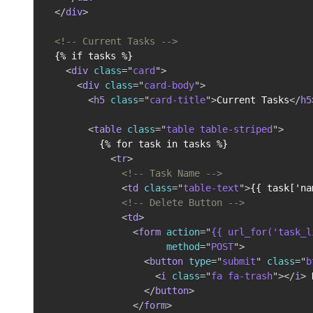
</
div
>
<!-- Current Tasks -->
  {% if tasks %}

<
div
class
=
"
card
"
>
<
div
class
=
"
card-body
"
>
<
h5
class
=
"
card-title
"
>
Current Tasks
</
h5
<
table
class
=
"
table table-striped
"
>
          {% for task in tasks %}

<
tr
>
<!-- Task Name -->
<
td
class
=
"
table-text
"
>
{{ task['na
<!-- Delete Button -->
<
td
>
<
form
action
=
"
{{ url_for('task_l
method
=
"
POST
"
>
<
button
type
=
"
submit
"
class
=
"
b
<
i
class
=
"
fa fa-trash
"
>
</
i
>
 
</
button
>
</
form
>