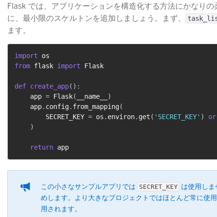
Flask では、アプリケーションを構造化する方法にかなり
に、最小限のスケルトンを追加しましょう。まず、
task_li
ます。
import
from
 flask 
import
 Flask

def
create_app
(
)
:
    app 
=
 Flask
(
__name__
)
    app
.
config
.
from_mapping
(
        SECRET_KEY 
=
 os
.
environ
.
get
(
'SECRET_KEY'
)
or
)
return
この小さなサンプルアプリでは
​ は使用し
SECRET_KEY
めします。より大きなプロジェクトではほとんど常に使用し、 
用されます。