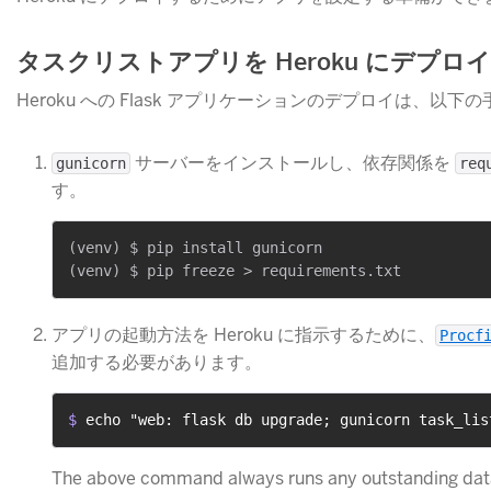
タスクリストアプリを Heroku にデプロ
Heroku への Flask アプリケーションのデプロイは、以
​ サーバーをインストールし、依存関係を
gunicorn
req
す。
(venv) $ pip install gunicorn

アプリの起動方法を Heroku に指示するために、
Procf
追加する必要があります。
$ 
echo "web: flask db upgrade; gunicorn task_lis
The above command always runs any outstanding data