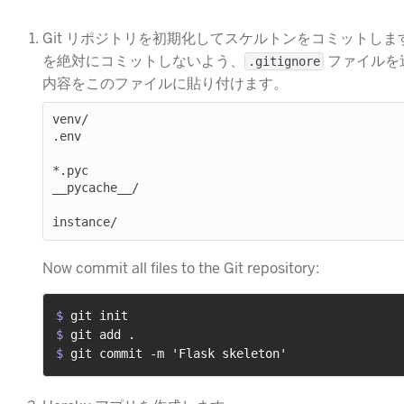
Git リポジトリを初期化してスケルトンをコミットし
を絶対にコミットしないよう、
​ ファイル
.gitignore
内容をこのファイルに貼り付けます。
venv/

.env

*.pyc

__pycache__/

Now commit all files to the Git repository:
$ 
git init
$ 
git add .
$ 
git commit -m 'Flask skeleton'