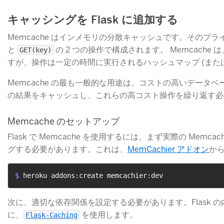
キャッシングを Flask に追加する
Memcache はインメモリの分散キャッシュです。そのプライマ
と
​ の 2 つの操作で構成されます。 Memcach
GET(key)
すが、操作は一定の時間に実行されるハッシュマップ (また
Memcache の最も一般的な用途は、コストの高いデータベー
の結果をキャッシュし、これらの高コスト操作を繰り返す必
Memcache のセットアップ
Flask で Memcache を使用するには、まず実際の Memc
グする必要があります。これは、
MemCachier アドオン
​か
$ 
heroku addons:create memcachier:dev
次に、適切な依存関係を設定する必要があります。Flask の内
に、
​ を使用します。
Flask-Caching