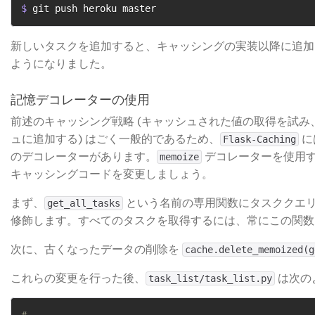
$ 
git push heroku master
新しいタスクを追加すると、キャッシングの実装以降に追加
ようになりました。
記憶デコレーターの使用
前述のキャッシング戦略 (キャッシュされた値の取得を試
ュに追加する) はごく一般的であるため、
​
Flask-Caching
のデコレーターがあります。
​ デコレーターを使
memoize
キャッシングコードを変更しましょう。
まず、
​ という名前の専用関数にタスククエ
get_all_tasks
修飾します。すべてのタスクを取得するには、常にこの関数
次に、古くなったデータの削除を
cache.delete_memoized(g
これらの変更を行った後、
​ は次
task_list/task_list.py