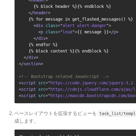
      {% block header %}{% endblock %}

</
header
>
    {% for message in get_flashed_messages() %}

<
div
class
=
"
alert alert-danger
"
>
<
p
class
=
"
lead
"
>
{{ message }}
</
p
>
</
div
>
    {% endfor %}

    {% block content %}{% endblock %}

</
div
>
</
section
>
<!-- Bootstrap related JavaScript -->
<
script
src
=
"
https://code.jquery.com/jquery-3.2.
<
script
src
=
"
https://cdnjs.cloudflare.com/ajax/l
<
script
src
=
"
https://maxcdn.bootstrapcdn.com/boo
ベースレイアウトを拡張するビューを
task_list/templ
成します。