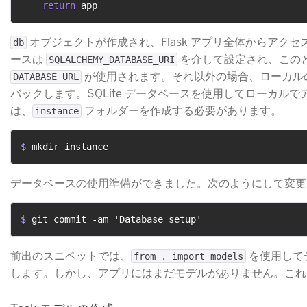
return
​ オブジェクトが作成され、Flask アプリ全体からア
db
ースは
​ を介して設定され、こ
SQLALCHEMY_DATABASE_URI
​ が使用されます。それ以外の場合、ローカルの 
DATABASE_URL
バックします。SQLite データベースを使用してローカル
は、
​ フォルダーを作成する必要があります。
instance
$ 
mkdir instance
データベースの使用準備ができました。次のようにして変更
$ 
git commit -am 'Database setup'
前出のスニペットでは、
​ を使用し
from . import models
します。しかし、アプリにはまだモデルがありません。これ