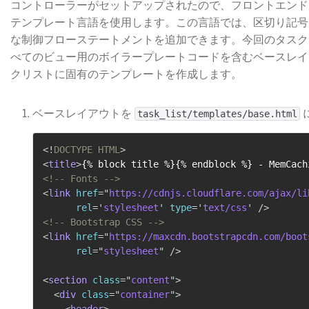
コントローラーがセットアップされたので、フロントエンドを追加で
テンプレート言語を使用します。この言語では、区切り記
な制御フローステートメントを追加できます。今回のタスク
べてのビュー用のボイラープレートコードを含むベースレイ
クリストに固有のテンプレートを作成します。
ベースレイアウトを
​
task_list/templates/base.html
<!
DOCTYPE
HTML
>
<
title
>
{% block title %}{% endblock %} - MemCach
<!-- Fonts -->
<
link
href
=
"
https://cdnjs.cloudflare.com/ajax/li
rel
=
'
stylesheet
'
type
=
'
text/css
'
/>
<!-- Bootstrap CSS -->
<
link
href
=
"
https://maxcdn.bootstrapcdn.com/boot
rel
=
"
stylesheet
"
/>
<
section
class
=
"
content
"
>
<
div
class
=
"
container
"
>
<
header
>