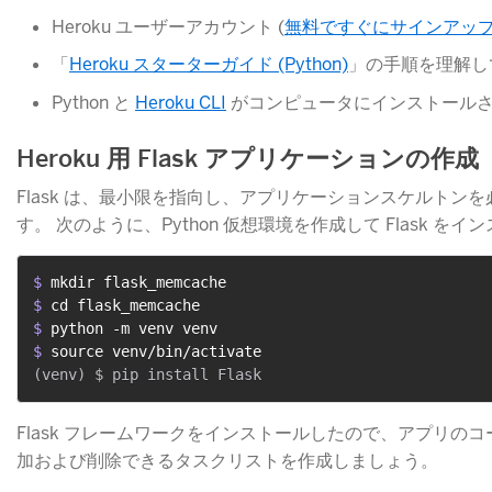
Heroku ユーザーアカウント (
無料ですぐにサインアッ
「
Heroku スターターガイド (Python)
​」の手順を理解
Python と
Heroku CLI
​ がコンピュータにインストール
Heroku 用 Flask アプリケーションの作成
Flask は、最小限を指向し、アプリケーションスケルトン
す。 次のように、Python 仮想環境を作成して Flask を
$ 
mkdir flask_memcache
$ 
cd flask_memcache
$ 
python -m venv venv
$ 
source venv/bin/activate
Flask フレームワークをインストールしたので、アプリの
加および削除できるタスクリストを作成しましょう。