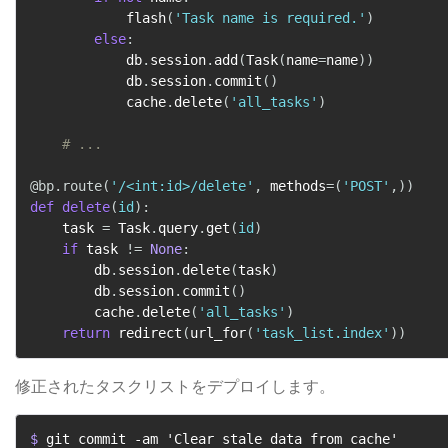
            flash
(
'Task name is required.'
)
else
:
            db
.
session
.
add
(
Task
(
name
=
name
)
)
            db
.
session
.
commit
(
)
            cache
.
delete
(
'all_tasks'
)
# ...
@bp
.
route
(
'/<int:id>/delete'
,
 methods
=
(
'POST'
,
)
)
def
delete
(
id
)
:
    task 
=
 Task
.
query
.
get
(
id
)
if
 task 
!=
None
:
        db
.
session
.
delete
(
task
)
        db
.
session
.
commit
(
)
        cache
.
delete
(
'all_tasks'
)
return
 redirect
(
url_for
(
'task_list.index'
)
)
修正されたタスクリストをデプロイします。
$ 
git commit -am 'Clear stale data from cache'