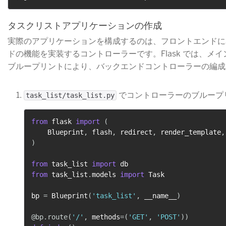
タスクリストアプリケーションの作成
実際のアプリケーションを構成するのは、フロントエンドに
ドの機能を実装するコントローラーです。Flask では、メ
ブループリントにより、バックエンドコントローラーの編成
​ でコントローラーのブルー
task_list/task_list.py
from
 flask 
import
(
    Blueprint
,
 flash
,
 redirect
,
 render_template
,
)
from
 task_list 
import
from
 task_list
.
models 
import
 Task

bp 
=
 Blueprint
(
'task_list'
,
 __name__
)
@bp
.
route
(
'/'
,
 methods
=
(
'GET'
,
'POST'
)
)