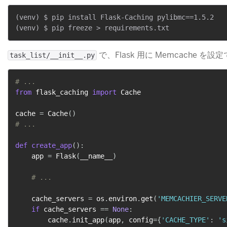
(venv) $ pip install Flask-Caching pylibmc==1.5.2

​ で、Flask 用に Memcache
task_list/__init__.py
# ...
from
 flask_caching 
import
 Cache

cache 
=
 Cache
(
)
# ...
def
create_app
(
)
:
    app 
=
 Flask
(
__name__
)
# ...
    cache_servers 
=
 os
.
environ
.
get
(
'MEMCACHIER_SERVE
if
 cache_servers 
==
None
:
        cache
.
init_app
(
app
,
 config
=
{
'CACHE_TYPE'
:
's