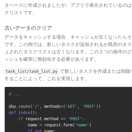
タベースに作成されましたが、アプリで表示されているのは
クリストです。
古いデータのクリア
データをキャッシュする場合、キャッシュが古くなったらそ
です。この例では、新しいタスクが追加されるか既存のタス
ュされたタスクリストは古くなります。この 2 つの操作の
ッシュを確実に無効化する必要があります。
​ で新しいタスクを作成または削
task_list/task_list.py
することによって、これを実現します。
# ...
@bp
.
route
(
'/'
,
 methods
=
(
'GET'
,
'POST'
)
)
def
index
(
)
:
if
 request
.
method 
==
'POST'
:
        name 
=
 request
.
form
[
'name'
]
if
not
 name
: