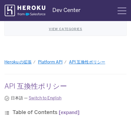
Skip
Dev Center
S
Navigation
VIEW CATEGORIES
Heroku の拡張
Platform API
API 互換性ポリシー
API 互換性ポリシー
日本語 —
Switch to English
Table of Contents
[expand]