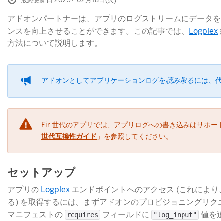
最終更新日 2025年02月18日(火)
アドオンパートナーは、アプリのログストリームにデータを
ンスを向上させることができます。この記事では、
Logplex
方法について説明します。
アドオンとしてアプリケーションログを
読み取る
​には、
Fir 世代のアプリでは、アプリログへの書き込みはサポ
世代互換性ガイド
​」を参照してください。
セットアップ
アプリの
Logplex
​ エンドポイントへのアクセス (これに
る) を取得するには、まずアドオンのプロビジョニングリクエ
マニフェストの
​ フィールドに
​ 値
requires
"log_input"