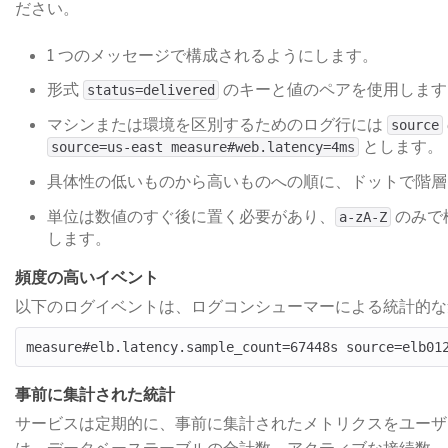
ださい。
1 つのメッセージで構成されるようにします。
形式
​ のキーと値のペアを使用しま
status=delivered
マシンまたは環境を区別するためのログ行には
source
​ とします。
source=us-east measure#web.latency=4ms
具体性の低いものから高いものへの順に、ドットで階層を示し
単位は数値のすぐ後に置く必要があり、
​ の
a-zA-Z
します。
頻度の高いイベント
以下のログイベントは、ログコンシューマーによる統計的な
事前に集計された統計
サービスは定期的に、事前に集計されたメトリクスをユーザ