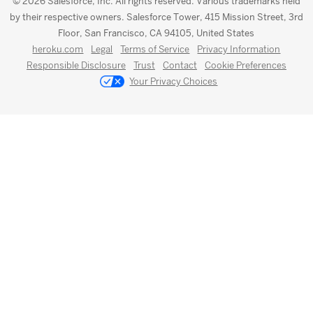
© 2026 Salesforce, Inc. All rights reserved. Various trademarks held
by their respective owners. Salesforce Tower, 415 Mission Street, 3rd
Floor, San Francisco, CA 94105, United States
heroku.com
Legal
Terms of Service
Privacy Information
Responsible Disclosure
Trust
Contact
Cookie Preferences
Your Privacy Choices