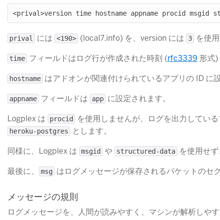
​ には
​ (local7.info) を、version には
​ を使
prival
<190>
3
​ フィールドはログ行が作成された時刻 (
rfc3339
​ 形
time
​ はアドオンが関連付けられているアプリの ID 
hostname
​ フィールドは
​ に設定されます。
appname
app
Logplex は
​ を使用しませんが、ログを出力してい
procid
​ とします。
heroku-postgres
同様に、Logplex は
​ や
​ を使用せ
msgid
structured-data
最後に、
​ はログメッセージが保存されるパケットのセ
msg
メッセージの規則
ログメッセージを、人間が読みやすく、マシンが解析しやす