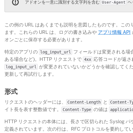
アドオンを一意に識別する文字列を含む
​
User-Agent
この例の URL はあくまでも説明を意図したものです。この
ます。これらの URL は、ログの書き込みや
アプリ情報 API
オンごとに保存する必要があります。
特定のアプリの
​ フィールドは変更される
log_input_url
ある場合など)。HTTP リクエストで
​ 応答コードが返
4xx
​ が変更されていないかどうかを確認して
log_input_url
更新して再試行します。
形式
リクエストのヘッダーには、
​ と
Content-Length
Content-T
イト長を表す整数値です。
​ の値は
Content-Type
applicati
HTTP リクエストの本体には、長さで区切られた Syslog 
定義されています。次の行は、RFC プロトコルを要約して