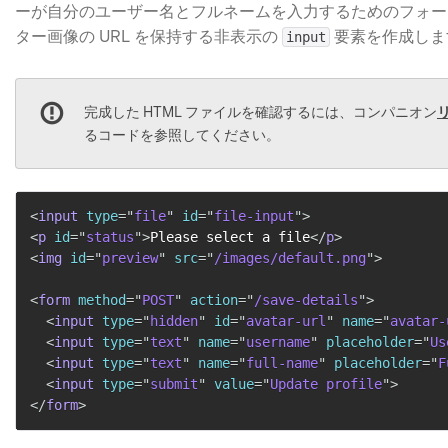
ーが自分のユーザー名とフルネームを入力するためのフォー
ター画像の URL を保持する非表示の
​ 要素を作成し
input
完成した HTML ファイルを確認するには、コンパニオン
るコードを参照してください。
<
input
type
=
"
file
"
id
=
"
file-input
"
>
<
p
id
=
"
status
"
>
Please select a file
</
p
>
<
img
id
=
"
preview
"
src
=
"
/images/default.png
"
>
<
form
method
=
"
POST
"
action
=
"
/save-details
"
>
<
input
type
=
"
hidden
"
id
=
"
avatar-url
"
name
=
"
avatar-
<
input
type
=
"
text
"
name
=
"
username
"
placeholder
=
"
Us
<
input
type
=
"
text
"
name
=
"
full-name
"
placeholder
=
"
F
<
input
type
=
"
submit
"
value
=
"
Update profile
"
>
</
form
>