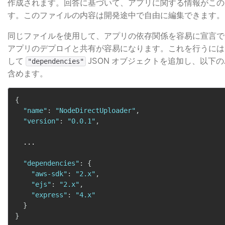
作成されます。回答に基づいて、アプリに関する情報がこの
す。このファイルの内容は開発途中で自由に編集できます。
同じファイルを使用して、アプリの依存関係を容易に宣言で
アプリのデプロイと共有が容易になります。これを行うには
して
​ JSON オブジェクトを追加し、以
"dependencies"
含めます。
{
"name"
:
"NodeDirectUploader"
,
"version"
:
"0.0.1"
,
  ...

"dependencies"
:
{
"aws-sdk"
:
"2.x"
,
"ejs"
:
"2.x"
,
"express"
:
"4.x"
}
}