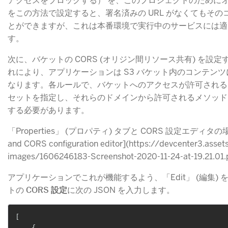
アクセスをブロックする） を、このプロジェクトのために
をこの方法で設定すると、署名済みの URL がなくてもそ
とができますが、これは本番環境で実行中のサービスには適
す。
次に、バケットの CORS (オリジン間リソース共有) を設
れにより、アプリケーションは S3 バケット内のコンテン
なります。各ルールで、バケットへのアクセスが許可される
セットを指定し、それらのドメインから許可されるメソッド
する必要があります。
「Properties」 (プロパティ) タブと CORS 設定エディタの
and CORS configuration editor](https://devcenter3.asset
images/1606246183-Screenshot-2020-11-24-at-19.21.01.
アプリケーションでこれが機能するよう、「Edit」 (編集)
トの
CORS 設定
​に次の JSON を入力します。
[
{