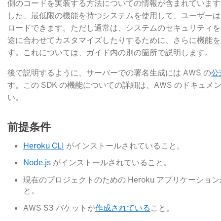
側のコードを実装する方法についての情報が含まれています
した、最低限の機能を持つシステムを使用して、ユーザーはフ
ロードできます。ただし通常は、システムのセキュリティを
途に合わせてカスタマイズしたりするために、さらに機能を
す。これについては、ガイド内の別の箇所で説明します。
後で説明するように、サーバーでの署名生成には AWS の
公
す。この SDK の機能についての詳細は、AWS のドキュ
い。
前提条件
Heroku CLI
​ がインストールされていること。
Node.js
​ がインストールされていること。
現在のプロジェクトのための Heroku アプリケーショ
と。
AWS S3 バケットが
作成されている
​こと。