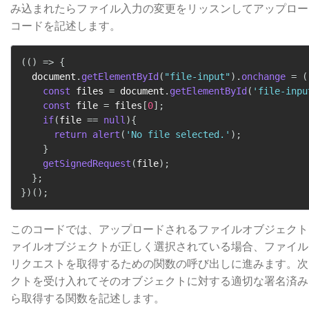
み込まれたらファイル入力の変更をリッスンしてアップロー
コードを記述します。
(
(
)
=>
{
  document
.
getElementById
(
"file-input"
)
.
onchange
=
(
const
 files 
=
 document
.
getElementById
(
'file-inpu
const
 file 
=
 files
[
0
]
;
if
(
file 
==
null
)
{
return
alert
(
'No file selected.'
)
;
}
getSignedRequest
(
file
)
;
}
;
}
)
(
)
;
このコードでは、アップロードされるファイルオブジェクト
ァイルオブジェクトが正しく選択されている場合、ファイルに
リクエストを取得するための関数の呼び出しに進みます。次
クトを受け入れてそのオブジェクトに対する適切な署名済み
ら取得する関数を記述します。