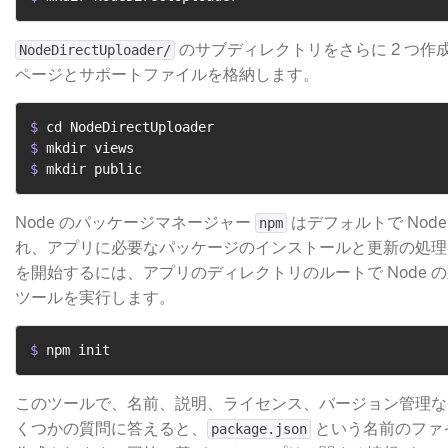
​ のサブディレクトリをさらに 2 つ作
NodeDirectUploader/
ページとサポートファイルを格納します。
$ 
cd NodeDirectUploader
$ 
mkdir views
$ 
mkdir public
Node のパッケージマネージャー
​ はデフォルトで No
npm
れ、アプリに必要なパッケージのインストールと更新の処理
を開始するには、アプリのディレクトリのルートで Node 
ツールを実行します。
$ 
npm init
このツールで、名前、説明、ライセンス、バージョン管理な
くつかの質問に答えると、
​ という名前のフ
package.json