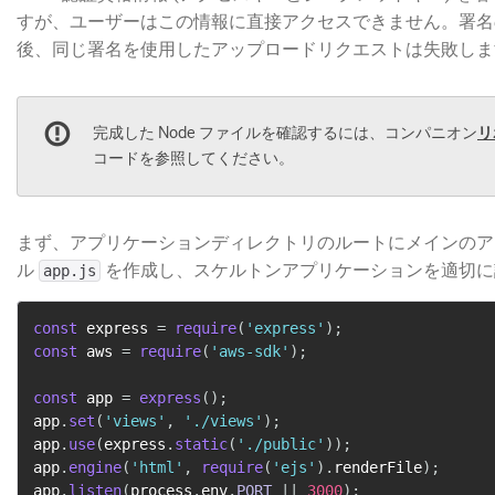
すが、ユーザーはこの情報に直接アクセスできません。署名
後、同じ署名を使用したアップロードリクエストは失敗しま
完成した Node ファイルを確認するには、コンパニオン
リ
コードを参照してください。
まず、アプリケーションディレクトリのルートにメインのア
ル
​ を作成し、スケルトンアプリケーションを適切
app.js
const
 express 
=
require
(
'express'
)
;
const
 aws 
=
require
(
'aws-sdk'
)
;
const
 app 
=
express
(
)
;
app
.
set
(
'views'
,
'./views'
)
;
app
.
use
(
express
.
static
(
'./public'
)
)
;
app
.
engine
(
'html'
,
require
(
'ejs'
)
.
renderFile
)
;
app
.
listen
(
process
.
env
.
PORT
||
3000
)
;