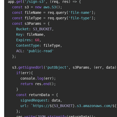
app
.
get
(
'/sign-s3'
,
(
req
,
 res
)
=>
{
const
 s3 
=
new
aws
.
S3
(
)
;
const
 fileName 
=
 req
.
query
[
'file-name'
]
;
const
 fileType 
=
 req
.
query
[
'file-type'
]
;
const
 s3Params 
=
{
Bucket
:
S3_BUCKET
,
Key
:
 fileName
,
Expires
:
60
,
ContentType
:
 fileType
,
ACL
:
'public-read'
}
;
  s3
.
getSignedUrl
(
'putObject'
,
 s3Params
,
(
err
,
 data
)
if
(
err
)
{
      console
.
log
(
err
)
;
return
 res
.
end
(
)
;
}
const
 returnData 
=
{
signedRequest
:
 data
,
url
:
`
https://
${
S3_BUCKET
}
.s3.amazonaws.com/
${
}
;
    res
.
write
(
JSON
.
stringify
(
returnData
)
)
;