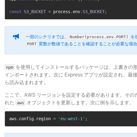
const
S3_BUCKET
=
 process
.
env
.
S3_BUCKET
;
一部のシナリオでは、
​ 
Number(process.env.PORT)
​ 変数が数値であることを確認することが必要な場
PORT
​ を使用してインストールするパッケージは、上書きの
npm
インポートされます。次に Express アプリが設定され、
ら読み込まれます。
ここで、AWS リージョンを設定する必要があります。その
れた
​ オブジェクトを更新します。次に例を示します。
aws
aws
.
config
.
region 
=
'eu-west-1'
;