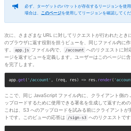
必ず、ターゲットのバケットが存在するリージョンを使用
場合は、
このページ
​を使用してリージョンを確認してく
次に、さまざまな URL に対してリクエストが行われたと
のブラウザに返す役割を担うビューを、同じファイル内に作
す。
​ ファイル内で、
​ へのリクエストに対
app.js
/account
ージを返すビューを定義します。ユーザーはこのページに含
を完了します。
app
.
get
(
'/account'
,
(
req
,
 res
)
=>
 res
.
render
(
'accoun
ここで、同じ JavaScript ファイル内に、クライアント側の Ja
ップロードするために使用できる署名を生成して返すための
これは、S3 へのアップロードを試みる前にクライアントが
トです。このビューの応答は
​ へのリクエストで
/sign-s3