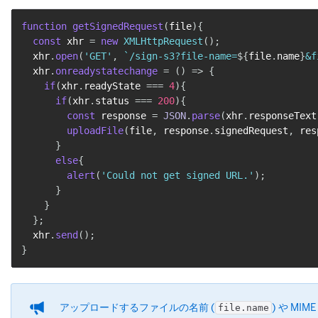
function
getSignedRequest
(
file
)
{
const
 xhr 
=
new
XMLHttpRequest
(
)
;
  xhr
.
open
(
'GET'
,
`
/sign-s3?file-name=
${
file
.
name
}
&f
  xhr
.
onreadystatechange
=
(
)
=>
{
if
(
xhr
.
readyState 
===
4
)
{
if
(
xhr
.
status 
===
200
)
{
const
 response 
=
JSON
.
parse
(
xhr
.
responseText
uploadFile
(
file
,
 response
.
signedRequest
,
 res
}
else
{
alert
(
'Could not get signed URL.'
)
;
}
}
}
;
  xhr
.
send
(
)
;
}
アップロードするファイルの名前 (
​) や MIM
file.name