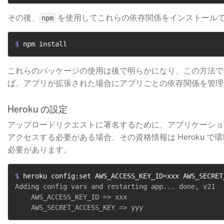
その後、
​ を使用してこれらの依存関係をインストール
npm
$ 
npm install
これらのパッケージの使用は後で明らかになり、この方法で
ば、アプリが拡張された場合にアプリごとの依存関係を管理
Heroku の設定
アップロードリクエストに署名するために、アプリケーション
アクセスする必要がある場合、その資格情報は Heroku で
必要があります。
$ 
heroku config:set AWS_ACCESS_KEY_ID=xxx AWS_SECRET
Adding config vars and restarting app... done, v21

    AWS_ACCESS_KEY_ID => xxx
