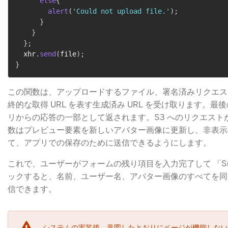
else
{
alert
(
'Could not upload file.'
)
;
}
}
}
;
  xhr
.
send
(
file
)
;
}
この関数は、アップロードするファイル、署名済みリクエス
終的な取得 URL を表す生成済み URL を受け取ります。最後
リからの応答の一部として返されます。S3 へのリクエスト
数はプレビュー要素を新しいアバター画像に更新し、非表示の
て、アプリでの保存のために送信できるようにします。
これで、ユーザーがフォームの残り項目を入力完了して 「Subm
ックすると、名前、ユーザー名、アバター画像のすべてを同
信できます。
システムの実装後、意図したとおりにページが機能しない