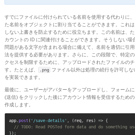
すでにファイルに付けられている名前を使用する代わりに、
た名前をオブジェクトに割り当てることができます。これは、
しない上書きを防止するために役立ちます。この名前は、た
カウントの ID に関連付けることができます。そうしない
問題がある文字が含まれる場合に備えて、名前を適切に引用
法を提供する必要があります。さらに、この段階で、特定の
クセスを制限するために、アップロードされたファイルのチ
す。たとえば、
​ ファイル以外は処理の続行を許可し
.png
を実装できます。
最後に、ユーザーがアバターをアップロードし、フォームに入
(送信) をクリックした後にアカウント情報を受信するため
作成します。
app
.
post
(
'/save-details'
,
(
req
,
 res
)
=>
{
// TODO: Read POSTed form data and do something us
}
)
;