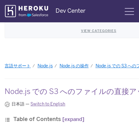
Skip
Dev Center
S
Navigation
VIEW CATEGORIES
言語サポート
Node.js
Node.js の操作
Node.js での S3
Node.js での S3 へのファイルの直
日本語 —
Switch to English
Table of Contents
[expand]