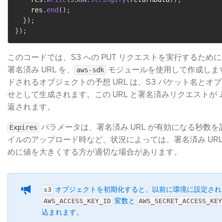
    res
.
end
(
)
;
}
)
;
}
)
;
このコードでは、S3 への PUT リクエストを実行するた
署名済み URL を、
​ モジュールを使用して作成し
aws-sdk
ドされるオブジェクトの予想 URL は、S3 バケット名と
せとして生成されます。この URL と署名済みリクエストが 
返されます。
​ パラメータは、署名済み URL が有効になる秒数
Expires
イルのアップロード時など、状況によっては、署名済み UR
めに値を大きくする方が適切な場合があります。
​ オブジェクトを初期化すると、以前に環境に設定され
s3
​ 変数と
AWS_ACCESS_KEY_ID
AWS_SECRET_ACCESS_KEY
込まれます。