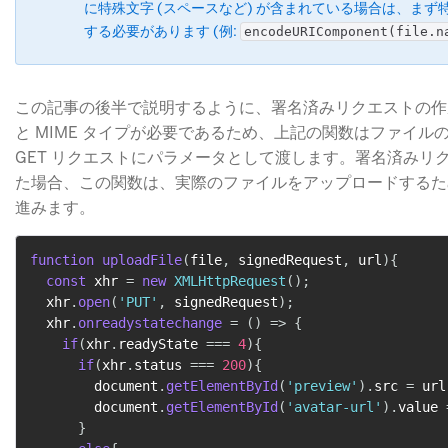
に特殊文字 (スペースなど) が含まれている場合は、まず
する必要があります (例: ​
encodeURIComponent(file.n
この記事の後半で説明するように、署名済みリクエストの作
と MIME タイプが必要であるため、上記の関数はファイルの名
GET リクエストにパラメータとして渡します。署名済みリ
た場合、この関数は、実際のファイルをアップロードするた
進みます。
function
uploadFile
(
file
,
 signedRequest
,
 url
)
{
const
 xhr 
=
new
XMLHttpRequest
(
)
;
  xhr
.
open
(
'PUT'
,
 signedRequest
)
;
  xhr
.
onreadystatechange
=
(
)
=>
{
if
(
xhr
.
readyState 
===
4
)
{
if
(
xhr
.
status 
===
200
)
{
        document
.
getElementById
(
'preview'
)
.
src 
=
 url
        document
.
getElementById
(
'avatar-url'
)
.
value 
}