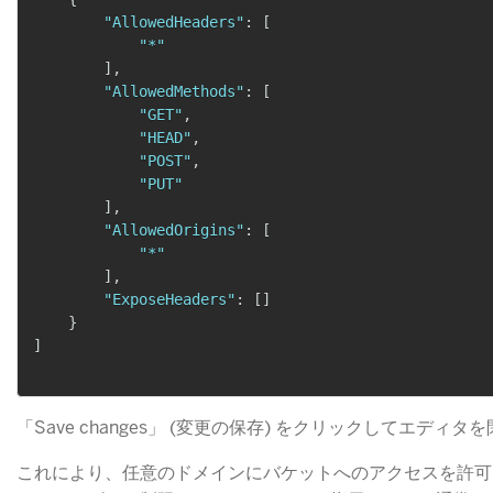
"AllowedHeaders"
:
[
"*"
]
,
"AllowedMethods"
:
[
"GET"
,
"HEAD"
,
"POST"
,
"PUT"
]
,
"AllowedOrigins"
:
[
"*"
]
,
"ExposeHeaders"
:
[
]
}
]
「Save changes」 (変更の保存) をクリックしてエディタ
これにより、任意のドメインにバケットへのアクセスを許可