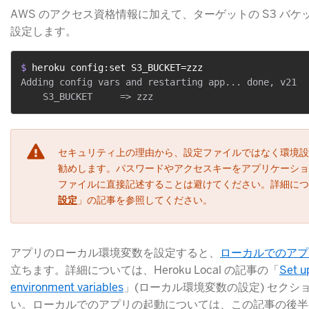
AWS のアクセス資格情報に加えて、ターゲットの S3 バ
設定します。
$ 
heroku config:set S3_BUCKET=zzz
Adding config vars and restarting app... done, v21

セキュリティ上の理由から、設定ファイルではなく環境設
勧めします。パスワードやアクセスキーをアプリケーショ
ファイルに直接記述することは避けてください。詳細につ
設定
​」の記事を参照してください。
アプリのローカル環境変数を設定すると、
ローカルでのアプ
立ちます。詳細については、Heroku Local の記事の「
Set u
environment variables
​」(ローカル環境変数の設定) セク
い。ローカルでのアプリの起動については、この記事の後半