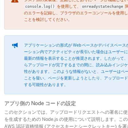
​ を使用して、
​
console.log()
onreadystatechange
のエラーを記録し、ブラウザのエラーコンソールを使用し
ことを検討してください。
アプリケーションの形式が Web ベースかデバイスベー
ーション内でアクティビティが長引いた場合はユーザーに
最新の情報を表示することが推奨されます。したがって、
らアップロードが完了するまでの間に、読み込みインジケ
性があります。 このような情報がないと、ユーザーはペ
ことを疑い、ページを更新しようとしたり、アップロード
する可能性があります。
アプリ側の Node コードの設定
このセクションでは、アップロードリクエストへの署名に使
を生成するための Node.js の使用について説明します。
AWS 認証資格情報 (アクセスキーとシークレットキー) を