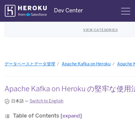
Skip
Dev Center
S
Navigation
VIEW CATEGORIES
データベースとデータ管理
Apache Kafka on Heroku
Apache
Apache Kafka on Heroku の堅牢な使用
日本語 —
Switch to English
Table of Contents
[expand]