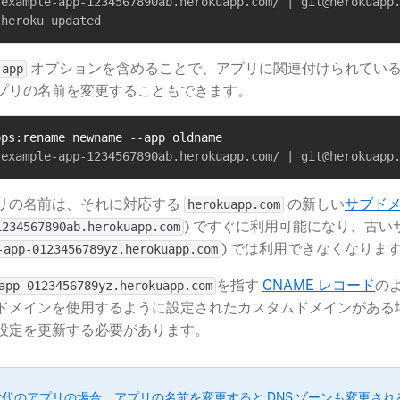
-example-app-1234567890ab.herokuapp.com/ | git@herokuapp.
​ オプションを含めることで、アプリに関連付けられている G
-app
プリの名前を変更することもできます。
pps:rename newname --app oldname
リの名前は、それに対応する
​ の新しい
サブド
herokuapp.com
​) ですぐに利用可能になり、古
1234567890ab.herokuapp.com
​) では利用できなくなりま
-app-0123456789yz.herokuapp.com
​​を指す
CNAME レコード
​の
app-0123456789yz.herokuapp.com
ドメインを使用するように設定されたカスタムドメインがある
設定を更新する必要があります。
 世代のアプリの場合、アプリの名前を変更すると DNS ゾーンも変更さ