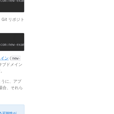
com:new-example-app.git

it リポジト
メイン
​ (
new-
いサブドメイン
す。
ように、アプ
場合、それら
れる可能性が