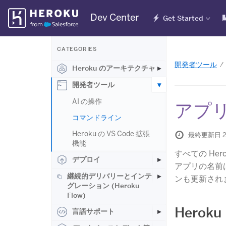
Skip
Dev Center
Get Started
Navigation
CATEGORIES
開発者ツール
Heroku のアーキテクチャ
開発者ツール
AI の操作
アプ
コマンドライン
Heroku の VS Code 拡張
最終更新日 2
機能
すべての He
デプロイ
アプリの名前
継続的デリバリーとインテ
ンも更新され
グレーション (Heroku
Flow)
Herok
言語サポート