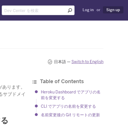
Log in
or
Sign up
日本語 —
Switch to English
Table of Contents
​があります。
Heroku Dashboard でアプリの名
るサブドメイ
前を変更する
CLI でアプリの名前を変更する
名前変更後の Git リモートの更新
する