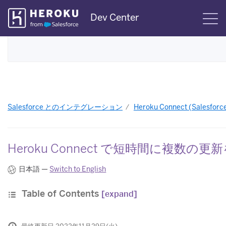
Skip
Dev Center
S
Navigation
Salesforce とのインテグレーション
Heroku Connect (Salesfor
Heroku Connect で短時間に複数
日本語 —
Switch to English
Table of Contents
[expand]