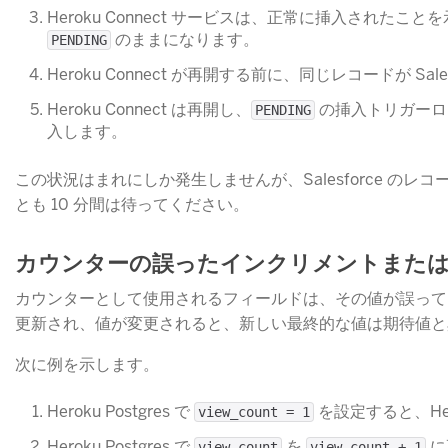
Heroku Connect サービスは、正常に挿入されたこと
​ のままになります。
PENDING
Heroku Connect が再開する前に、同じレコードが Sal
Heroku Connect は再開し、
​ の挿入トリガー
PENDING
入します。
この状況はまれにしか発生しませんが、Salesforce のレコ
とも 10 分間は待ってください。
カウンターの誤ったインクリメントまた
カウンターとして使用されるフィールドは、その値が誤って
更新され、値が変更されると、新しい最終的な値は期待値と
次に例を示します。
Heroku Postgres で
​ を設定すると、H
view_count = 1
Heroku Postgres で
​ を
​
view_count
view_count + 1