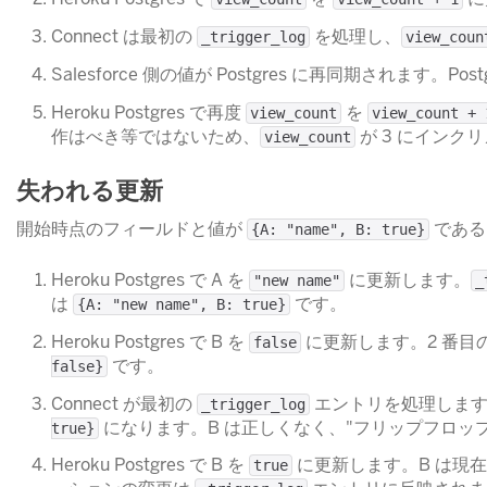
Connect は最初の
​ を処理し、
_trigger_log
view_coun
Salesforce 側の値が Postgres に再同期されます。Post
Heroku Postgres で再度
​ を
view_count
view_count + 
作はべき等ではないため、
​ が 3 にイ
view_count
失われる更新
開始時点のフィールドと値が
​ で
{A: "name", B: true}
Heroku Postgres で A を
​ に更新します。
"new name"
_
は
​ です。
{A: "new name", B: true}
Heroku Postgres で B を
​ に更新します。2 番目
false
​ です。
false}
Connect が最初の
​ エントリを処理します。更
_trigger_log
​ になります。B は正しくなく、"フリップフ
true}
Heroku Postgres で B を
​ に更新します。B は現
true