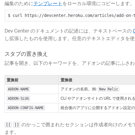
編集のために
テンプレート
​をローカル環境にコピーします。
Dev Center のドキュメントの記述には、テキストベースの
し拡張したものを使用します。任意のテキストエディタを使
スタブの置き換え
記事を開き、以下のキーワードを、アドオンの記事にふさわ
​置換前
​置換後
​アドオンの名前。例: ​
​ADDON-NAME
​New Relic
​CLI やアドオンサイトの URL で使用される
​ADDON-SLUG
​統合後のアプリに公開するアドオン設定の名
​ADDON-CONFIG-NAME
​
​ のかっこで囲まれたセクションは作成者向けのメ
[[
]]
ます。