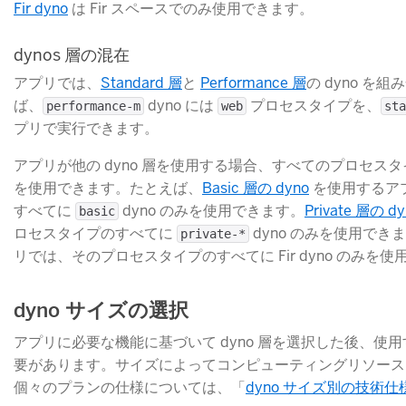
Fir dyno
​ は Fir スペースでのみ使用できます。
dynos 層の混在
アプリでは、
Standard 層
​と
Performance 層
​の dyno 
ば、
​ dyno には
​ プロセスタイプを、
performance-m
web
sta
プリで実行できます。
アプリが他の dyno 層を使用する場合、すべてのプロセスタイ
を使用できます。たとえば、
Basic 層の dyno
​ を使用する
すべてに
​ dyno のみを使用できます。
Private 層の dy
basic
ロセスタイプのすべてに
​ dyno のみを使用でき
private-*
リでは、そのプロセスタイプのすべてに Fir dyno のみを
dyno サイズの選択
アプリに必要な機能に基づいて dyno 層を選択した後、使用す
要があります。サイズによってコンピューティングリソース
個々のプランの仕様については、「
dyno サイズ別の技術仕