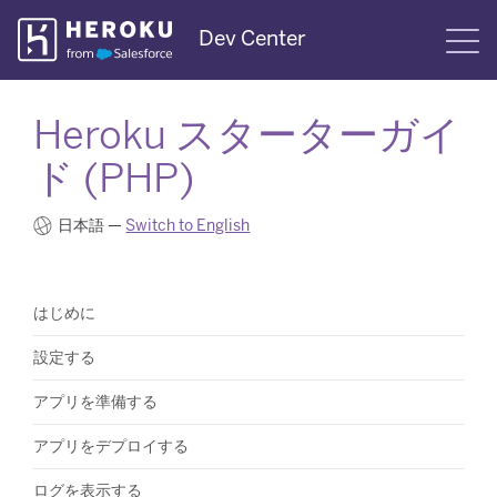
Skip
Dev Center
S
Navigation
Heroku スターターガイ
ド (PHP)
日本語 —
Switch to English
​はじめに
​設定する
​アプリを準備する
​アプリをデプロイする
​ログを表示する