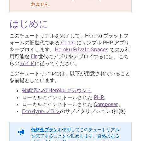
れません。
​はじめに
このチュートリアルを完了して、Heroku プラットフ
ォームの旧世代である
Cedar
​ にサンプル PHP アプリ
をデプロイします。
Heroku Private Spaces
​ でのみ利
用可能な
Fir
​ 世代にアプリをデプロイするには、こち
らの
ガイド
​に従ってください。
このチュートリアルでは、以下が用意されていること
を前提としています。
確認済みの Heroku アカウント
ローカルにインストールされた
​PHP
​。
ローカルにインストールされた
​Composer
​。
Eco dyno プラン
​のサブスクリプション (推奨)
低料金プラン
​を使用してこのチュートリアル
を完了することをお勧めします。資格のある