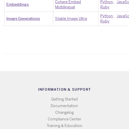
Cohere Embed
Python
​、
JavaSc
Embeddings
Multilingual
Ruby
Python
​、
JavaSc
Image Generations
Stable Image Ultra
Ruby
INFORMATION & SUPPORT
Getting Started
Documentation
Changelog
Compliance Center
Training & Education