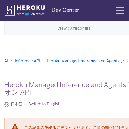
Skip
Dev Center
S
Navigation
VIEW CATEGORIES
AI
Inference API
Heroku Managed Inference and Agents ア
Heroku Managed Inference and Agent
オン API
日本語 —
Switch to English
この記事の
英語版
に更新があります。ご覧の翻訳には含ま