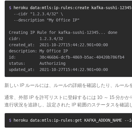
$ 
heroku data:mtls:ip-rules:create kafka-sushi-12345
  --cidr "1.2.3.4/32" \

  --description "My Office IP"

Creating IP Rule for kafka-sushi-12345... done

cidr:        1.2.3.4/32

created_at:  2021-10-27T15:44:22.901+00:00

description: My Office IP

id:          38c466b6-dcfb-4869-b5ac-40420b786fb4

status:      Authorizing

新しい IP ルールには、ルールの詳細を確認したり、ルール
通常、外部 IP を許可リストに登録するには 10 ～ 15 分か
進行状況を追跡し、設定された IP 範囲のステータスを確認
$ 
heroku data:mtls:ip-rules:get KAFKA_ADDON_NAME --i