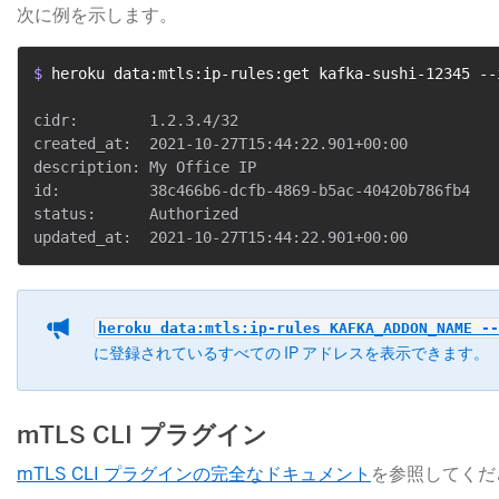
次に例を示します。
$ 
heroku data:mtls:ip-rules:get kafka-sushi-12345 --
cidr:        1.2.3.4/32

created_at:  2021-10-27T15:44:22.901+00:00

description: My Office IP

id:          38c466b6-dcfb-4869-b5ac-40420b786fb4

status:      Authorized

heroku data:mtls:ip-rules KAFKA_ADDON_NAME --
に登録されているすべての IP アドレスを表示できます。
mTLS CLI プラグイン
mTLS CLI プラグインの完全なドキュメント
​を参照してく